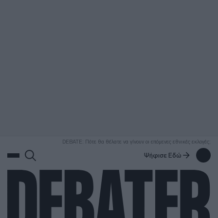
ΑΝΑΖΗΤΗΣΗ
DEBATE: Πότε θα θέλατε να γίνουν οι επόμενες εθνικές εκλογές;
Ψήφισε Εδώ