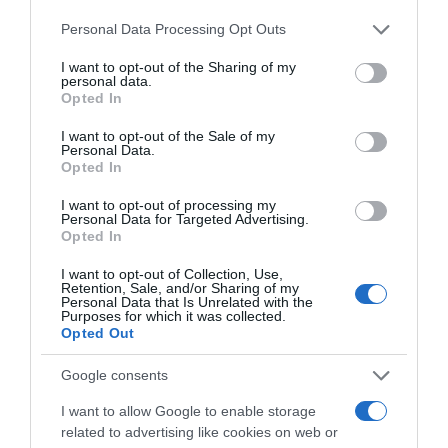
Please note that this website/app uses one or more Google
Personal Data Processing Opt Outs
services and may gather and store information including but
not limited to your visit or usage behaviour. You may click to
I want to opt-out of the Sharing of my
personal data.
grant or deny consent to Google and its third-party tags to
Opted In
use your data for below specified purposes in below Google
consent section.
I want to opt-out of the Sale of my
Personal Data.
Opted In
I want to opt-out of processing my
Personal Data for Targeted Advertising.
Opted In
I want to opt-out of Collection, Use,
Retention, Sale, and/or Sharing of my
Personal Data that Is Unrelated with the
Purposes for which it was collected.
Opted Out
Google consents
I want to allow Google to enable storage
related to advertising like cookies on web or