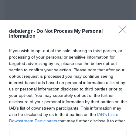
debater.gr -
Do Not Process My Personal
Information
If you wish to opt-out of the sale, sharing to third parties, or
Όπως εξήγησε, το
υπουργείο Ανάπτυξης
processing of your personal or sensitive information for
παραμένει σε εγρήγορση για το θέμα, σχετικά
targeted advertising by us, please use the below opt-out
με το ενδεχόμενο η Τουρκία να προσφύγει
section to confirm your selection. Please note that after your
opt-out request is processed you may continue seeing
και στο Γενικό Δικαστήριο της Ευρωπαϊκής
interest-based ads based on personal information utilized by
Ένωσης ή σε αντίστοιχες δικαστικές αρχές
us or personal information disclosed to third parties prior to
των Ηνωμένων Πολιτειών της Αμερικής. Είπε
your opt-out. You may separately opt-out of the further
disclosure of your personal information by third parties on the
πως αυτό έχει ιδιαίτερη σημασία «ειδικά σε
IAB’s list of downstream participants. This information may
μέρες που δυστυχώς από την τουρκική
also be disclosed by us to third parties on the
IAB’s List of
πλευρά βλέπουμε να προετοιμάζεται ένα
Downstream Participants
that may further disclose it to other
third parties.
νομοσχέδιο με τις γνωστές περιγραφές του