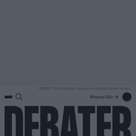
ΑΝΑΖΗΤΗΣΗ
DEBATE: Πότε θα θέλατε να γίνουν οι επόμενες εθνικές εκλογές;
Ψήφισε Εδώ