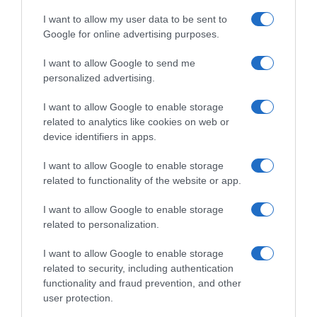
Τσίπρας και αριστερά”, το οποίο το 2015
I want to allow my user data to be sent to
παραλίγο να ρίξει την Ελλάδα στον γκρεμό».
Google for online advertising purposes.
I want to allow Google to send me
«Δεν υπάρχει κανένας λόγος οι
Έλληνες
να
personalized advertising.
ρισκάρουν τη σταθερότητα και την ασφαλή
προοπτική για το αύριο, για εμάς και τα παιδιά
I want to allow Google to enable storage
related to analytics like cookies on web or
μας. Να συνεχίσουμε μπροστά και να μη
device identifiers in apps.
ρισκάρουμε με επιπόλαιο και ανεύθυνο τρόπο
την επιστροφή στο παρελθόν», κατέληξε ο
I want to allow Google to enable storage
related to functionality of the website or app.
υπουργός Ανάπτυξης.
I want to allow Google to enable storage
related to personalization.
Προσθήκη ως προτεινόμενη
πηγή στην Google
I want to allow Google to enable storage
related to security, including authentication
functionality and fraud prevention, and other
Ειδήσεις σήμερα
user protection.