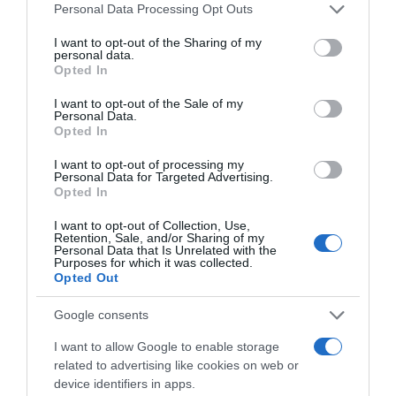
Αιγαίου, που είναι πέρα και έξω από κάθε
Please note that this website/app uses one or more Google
Personal Data Processing Opt Outs
services and may gather and store information including but
έννοια διεθνούς δικαίου».
not limited to your visit or usage behaviour. You may click to
I want to opt-out of the Sharing of my
personal data.
grant or deny consent to Google and its third-party tags to
Για το διακύβευμα των επόμενων
Opted In
use your data for below specified purposes in below Google
εκλογών
consent section.
I want to opt-out of the Sale of my
Personal Data.
Opted In
Τέλος, αναφορικά με το πολιτικό διακύβευμα
των επόμενων εκλογών, ο κ. Θεοδωρικάκος
I want to opt-out of processing my
Personal Data for Targeted Advertising.
σημείωσε ότι οι πολίτες θα βρεθούν
Opted In
μπροστά σε ένα καθαρό δίλημμα: «Ο ένας
I want to opt-out of Collection, Use,
δρόμος είναι με τον Κυριάκο Μητσοτάκη, τη
Retention, Sale, and/or Sharing of my
Personal Data that Is Unrelated with the
Νέα Δημοκρατία, την κοινωνική δύναμη του
Purposes for which it was collected.
Opted Out
μέτρου και της λογικής, για να συνεχίσουμε να
πηγαίνουμε μπροστά, για καλύτερες
Google consents
συνθήκες στην οικονομία και για μια πιο
I want to allow Google to enable storage
ασφαλή Ελλάδα. Ο άλλος είναι να
related to advertising like cookies on web or
device identifiers in apps.
ξαναγυρίσουμε στο πείραμα “Αλέξης