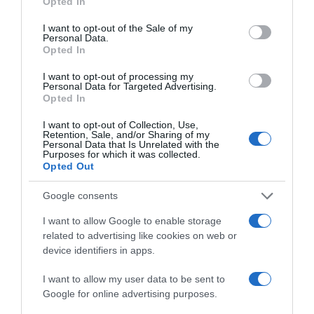
ΠΟΛΙΤΙΚΗ
Opted In
use your data for below specified purposes in below Google
consent section.
I want to opt-out of the Sale of my
Personal Data.
Opted In
I want to opt-out of processing my
Personal Data for Targeted Advertising.
Opted In
I want to opt-out of Collection, Use,
Retention, Sale, and/or Sharing of my
Personal Data that Is Unrelated with the
Purposes for which it was collected.
Opted Out
Google consents
I want to allow Google to enable storage
related to advertising like cookies on web or
device identifiers in apps.
ΠΟΛΙΤΙΚΗ
ΠΑΣΟΚ: “Τα επιχειρήματα και οι
I want to allow my user data to be sent to
Google for online advertising purposes.
πίνακες του κ. Σκέρτσου διαρκούν