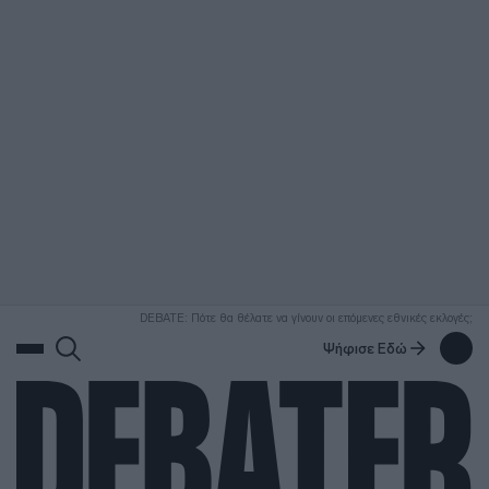
ΑΝΑΖΗΤΗΣΗ
DEBATE: Πότε θα θέλατε να γίνουν οι επόμενες εθνικές εκλογές;
Ψήφισε Εδώ