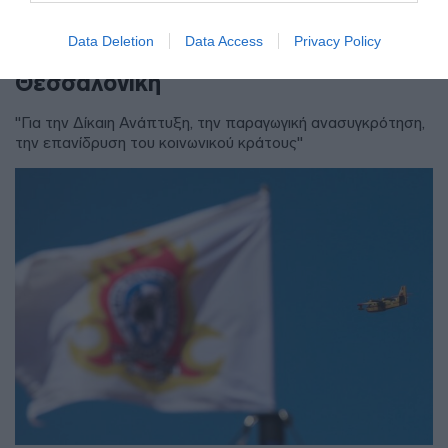
Τσίπρας: Στις 2 Σεπτεμβρίου η
παρουσίαση του οικονομικού
Data Deletion
Data Access
Privacy Policy
προγράμματος της ΕΛ.Α.Σ. στη
Θεσσαλονίκη
"Για την Δίκαιη Ανάπτυξη, την παραγωγική ανασυγκρότηση,
την επανίδρυση του κοινωνικού κράτους"