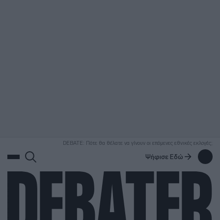
ΑΝΑΖΗΤΗΣΗ
DEBATE: Πότε θα θέλατε να γίνουν οι επόμενες εθνικές εκλογές;
Ψήφισε Εδώ