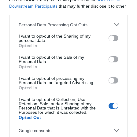
Downstream Participants
that may further disclose it to other
πολύ κα
λύτερο τρόπο πώς μπορούμε να
third parties.
συνεργαστούμε σε θέματα που άπτονται της
Please note that this website/app uses one or more Google
ναυσιπλοΐας και του διεθνούς εμπορίου».
Personal Data Processing Opt Outs
services and may gather and store information including but
not limited to your visit or usage behaviour. You may click to
I want to opt-out of the Sharing of my
Κλείνοντας, ευχαρίστησε και πάλι τον κ.
personal data.
grant or deny consent to Google and its third-party tags to
Opted In
Τασούλα για την πρόσκληση λέγοντας:
use your data for below specified purposes in below Google
consent section.
«
Ευχαριστώ πάρα πολύ, για την υψηλή τιμή να
I want to opt-out of the Sale of my
Personal Data.
βρίσκομαι εδώ, σήμερα, ως Πρόεδρος του
Opted In
Παναμά, με στόχο να φέρω ακόμα πιο κ
οντά
I want to opt-out of processing my
τους δύο λαούς μας και τις δύο χώρες μας».
Personal Data for Targeted Advertising.
Opted In
ΔΙΑΦΗΜΙΣΗ
I want to opt-out of Collection, Use,
Retention, Sale, and/or Sharing of my
Personal Data that Is Unrelated with the
Purposes for which it was collected.
Opted Out
Google consents