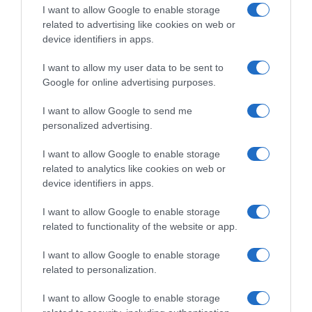
I want to allow Google to enable storage
related to advertising like cookies on web or
device identifiers in apps.
I want to allow my user data to be sent to
Google for online advertising purposes.
Ακολούθησαν διευρυμένες συνομιλίες των
I want to allow Google to send me
δύο αντιπροσωπειών και αμέσως μετά
personalized advertising.
τελετή παρασημοφόρησης, κατά την οποία ο
I want to allow Google to enable storage
Πρόεδρος της Δημοκρατίας Κωνσταντίνος
related to analytics like cookies on web or
Τασούλας απένειμε στον Πρόεδρο της
device identifiers in apps.
Δημοκρατίας του Παναμά, το παράσημο του
I want to allow Google to enable storage
Μεγαλόσταυρου του Τάγματος του Σωτήρος
related to functionality of the website or app.
και με τη σειρά του, ο Πρόεδρος του Παναμά
απένειμε στον κ. Τασούλα το παράσημο του
I want to allow Google to enable storage
related to personalization.
Τάγματος του Manuel Amador Guerrero με
Περιδέραιο.
I want to allow Google to enable storage