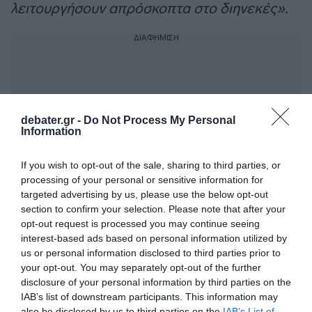
λειτουργήσουν απρόσκοπτα στο διηνεκές».
ΔΙΑΦΗΜΙΣΗ
debater.gr -
Do Not Process My Personal
Information
If you wish to opt-out of the sale, sharing to third parties, or
processing of your personal or sensitive information for
targeted advertising by us, please use the below opt-out
section to confirm your selection. Please note that after your
opt-out request is processed you may continue seeing
Τέλος, εξέφρασε την
ελπίδα για παύση της
interest-based ads based on personal information utilized by
διένεξης στην Ουκρανία
, ώστε η χώρα να
us or personal information disclosed to third parties prior to
your opt-out. You may separately opt-out of the further
μπορέσει να συνεχίσει τον βίο της με ειρήνη,
disclosure of your personal information by third parties on the
υπέρ της δημοκρατίας, και υπογράμμισε:
IAB’s list of downstream participants. This information may
«Έρχομαι όμως εδώ, σήμερα, για να δούμε με
also be disclosed by us to third parties on the
IAB’s List of