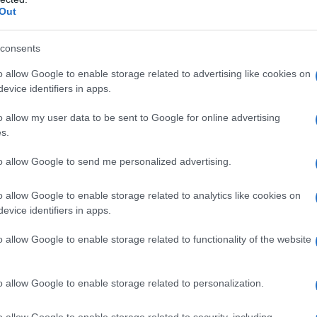
Πολεμίτης, ο πρύτανης του
Out
λονίκης, Κυριάκος Αναστασιάδης και ο
consents
πιχειρήσεων του Οικονομικού
ος, εκφράστηκε η αισιοδοξία ότι η
o allow Google to enable storage related to advertising like cookies on
evice identifiers in apps.
ήματα για να προσελκύσει μεγάλο αριθμό
αστεί διεθνής εκπαιδευτικός κόμβος.
o allow my user data to be sent to Google for online advertising
s.
λη» την αρχή της εφαρμογής του νόμου
to allow Google to send me personalized advertising.
τόσο ανέφερε ότι είναι σημαντικό ότι
 ώστε τα παιδιά να μπορούν να
o allow Google to enable storage related to analytics like cookies on
ές.
evice identifiers in apps.
τις νέες συμπράξεις που προστίθενται
o allow Google to enable storage related to functionality of the website
ΑΕ μη κρατικά πανεπιστήμια και, σε
ράμματα σε προπτυχιακό και
o allow Google to enable storage related to personalization.
ιστικά ότι «συντίθεται μία εικόνα πολύ
o allow Google to enable storage related to security, including