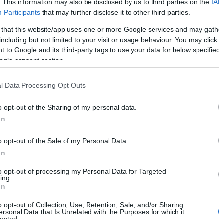
ικά για την εμπέδωση της χώρας μας ως
. This information may also be disclosed by us to third parties on the
IA
Participants
that may further disclose it to other third parties.
ά, γιατί όχι, έναν διεθνή κόμβο για την
 that this website/app uses one or more Google services and may gath
including but not limited to your visit or usage behaviour. You may click 
 to Google and its third-party tags to use your data for below specifi
ΙΑΦΗΜΙΣΗ
ogle consent section.
l Data Processing Opt Outs
o opt-out of the Sharing of my personal data.
In
o opt-out of the Sale of my Personal Data.
In
to opt-out of processing my Personal Data for Targeted
ing.
λάδα: Ένας αναδυόμενος εκπαιδευτικός
In
ην υπουργό Παιδείας, Θρησκευμάτων και
o opt-out of Collection, Use, Retention, Sale, and/or Sharing
ersonal Data that Is Unrelated with the Purposes for which it
τείχαν και ο διευθύνων σύμβουλος του
lected.