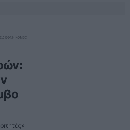
DEBATE: Πότε θα θέλατε να
γίνουν οι επόμενες εθνικές
εκλογές;
ΩΣ ΔΙΕΘΝΉ ΚΌΜΒΟ
φών:
ην
μβο
φοιτητές»