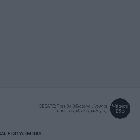
Ψήφισε
DEBATE: Πότε θα θέλατε να γίνουν οι
επόμενες εθνικές εκλογές;
Εδώ
ΚΑ
LIFESTYLE
MEDIA