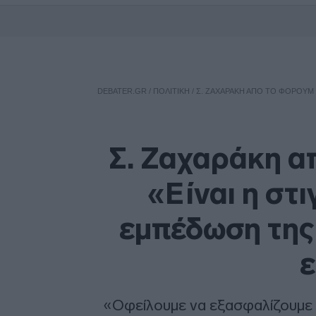
DEBATER.GR
/
ΠΟΛΙΤΙΚΗ
/
Σ. ΖΑΧΑΡΆΚΗ ΑΠΌ ΤΟ ΦΌΡΟΥΜ 
Σ. Ζαχαράκη α
«Είναι η στι
εμπέδωση της
ε
«Οφείλουμε να εξασφαλίζουμε 