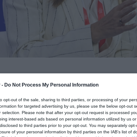
την Ελλάδα να καταστεί κόμβος της
 -
Do Not Process My Personal Information
ρωτοβουλιών για τη μεταρρύθμιση του
ης βρέθηκε στο επίκεντρο συζήτησης στο
to opt-out of the sale, sharing to third parties, or processing of your per
ουμ Δελφών 2026
, με την υπουργό
formation for targeted advertising by us, please use the below opt-out s
r selection. Please note that after your opt-out request is processed y
eing interest-based ads based on personal information utilized by us or
disclosed to third parties prior to your opt-out. You may separately opt-
ίναι κατάλληλη για να μιλήσουμε πιο
losure of your personal information by third parties on the IAB’s list of