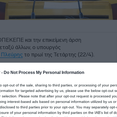
 ΟΠΕΚΕΠΕ και την επικείμενη άρση
εταξύ άλλων, ο υπουργός
 Πλεύρης
το πρωί της Τετάρτης (22/4).
τανάστευσης υπογράμμισε ότι
“θα
 -
Do Not Process My Personal Information
αθώς «σε αντίθεση με τους υπουργούς
ί οφείλουμε να αξιολογήσουμε την ουσία,
to opt-out of the sale, sharing to third parties, or processing of your per
ν ουσία. Η άρση ασυλίας γίνεται αν
formation for targeted advertising by us, please use the below opt-out s
βουλευτική δραστηριότητα”.
r selection. Please note that after your opt-out request is processed y
eing interest-based ads based on personal information utilized by us or
disclosed to third parties prior to your opt-out. You may separately opt-
ΙΑΦΗΜΙΣΗ
losure of your personal information by third parties on the IAB’s list of