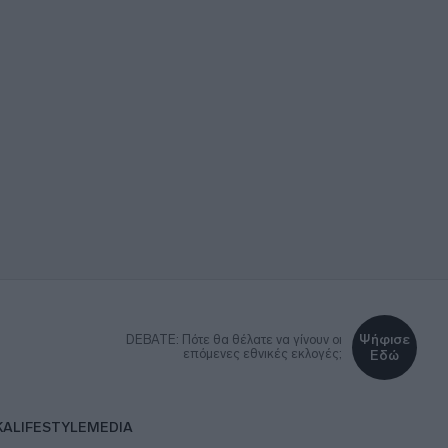
Ψήφισε
DEBATE: Πότε θα θέλατε να γίνουν οι
επόμενες εθνικές εκλογές;
Εδώ
ΚΑ
LIFESTYLE
MEDIA