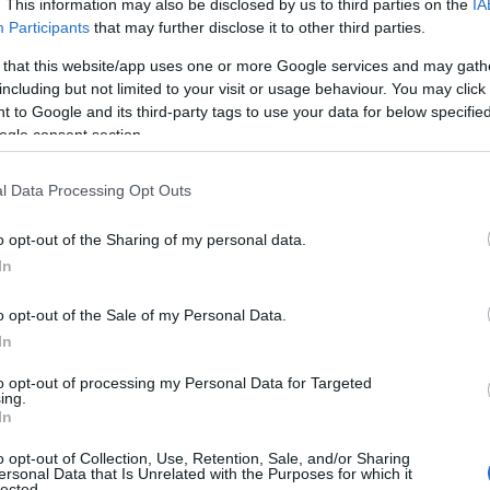
. This information may also be disclosed by us to third parties on the
IA
Participants
that may further disclose it to other third parties.
 that this website/app uses one or more Google services and may gath
including but not limited to your visit or usage behaviour. You may click 
 to Google and its third-party tags to use your data for below specifi
ogle consent section.
l Data Processing Opt Outs
o opt-out of the Sharing of my personal data.
 αθωωθούν, αλλά στη συντριπτική
In
αι δεν θα φτάσουν καν στο
o opt-out of the Sale of my Personal Data.
νω συναδέλφους-βουλευτές που
In
αρχειοθέτηση της υπόθεσης για να
to opt-out of processing my Personal Data for Targeted
αι για μια γελοία κατηγορία»,
ing.
σε ότι «και η Ευρωπαία Εισαγγελέας
In
ς λειτουργός”.
o opt-out of Collection, Use, Retention, Sale, and/or Sharing
ersonal Data that Is Unrelated with the Purposes for which it
lected.