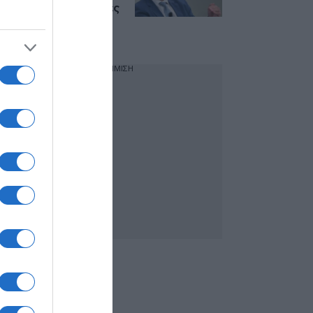
– Οι μεταναστευτικές
ροές έχουν μειωθεί
κατά περίπου 33%”
ΔΙΑΦΗΜΙΣΗ