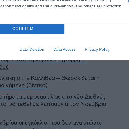
cation functionality and fraud prevention, and other user protection.
η ως προτεινόμενη
ή στην Google
CONFIRM
Data Deletion
Data Access
Privacy Policy
μιούργησαν τηλεφωνική γραμμή…
ους
αλιακή στην Καλλιθέα – Θωρακίζεται η
αινόμενα (βίντεο)
στήματα αεροναυτιλίας στο νέο Διεθνές
αι να τεθεί σε λειτουργία τον Νοέμβριο
βρίου οι εγκύκλιοι που δεν αναρτώνται