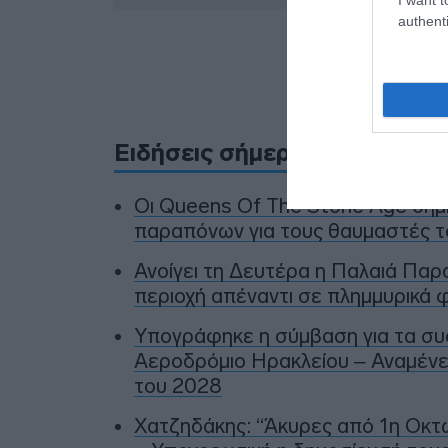
authenti
Προσθήκ
πηγ
Ειδήσεις σήμερα
Οι Queens Of The Stone Age δη
παραπόνων για τους θαυμαστές τ
Ανοίγει τη Δευτέρα η Παλαιά Παρ
περιοχή απέναντι σε πλημμυρικά φ
Υπογράφηκε η σύμβαση για τα συ
Αεροδρόμιο Ηρακλείου – Αναμένετ
του 2028
Χατζηδάκης: “Άκυρες από 1η Οκτω