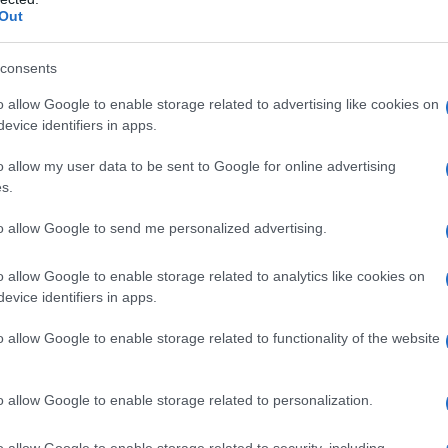
ίδιο οι υποθέσεις μπορούσαν να έρθουν
Out
άρχει σκοπιμότητα, αλλά βλέπω μια
παία Εισαγγελέας ότι η αποστολή ενός
consents
δομένο, είχε όλο τον χρόνο και θα
o allow Google to enable storage related to advertising like cookies on
 υπόθεση ΟΠΕΚΕΠΕ”.
evice identifiers in apps.
o allow my user data to be sent to Google for online advertising
συλίας δεν σημαίνει άσκηση δίωξης».
s.
to allow Google to send me personalized advertising.
o allow Google to enable storage related to analytics like cookies on
evice identifiers in apps.
o allow Google to enable storage related to functionality of the website
o allow Google to enable storage related to personalization.
o allow Google to enable storage related to security, including