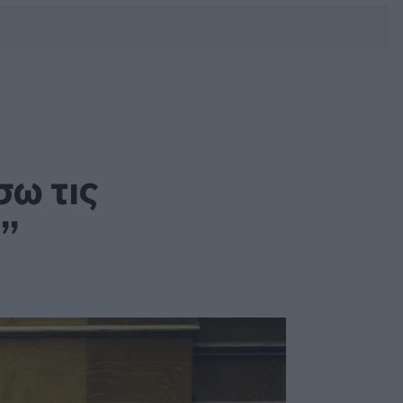
DEBATE: Πότε θα θέλατε να
γίνουν οι επόμενες εθνικές
εκλογές;
ω τις
”