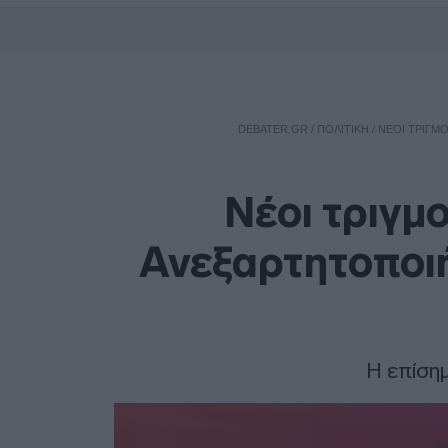
DEBATER.GR
/
ΠΟΛΙΤΙΚΗ
/
ΝΈΟΙ ΤΡΙΓΜ
Νέοι τριγμ
Ανεξαρτητοποιή
Η επίση