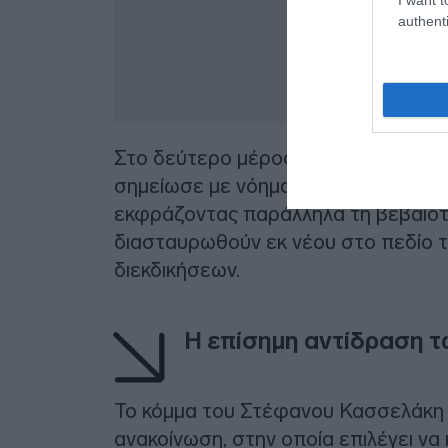
authenti
Στο δεύτερο μέρος, απευθυνόμενη σ
σημείωσε με νόημα ότι μέσα από τη
εκφράζοντας παράλληλα τη βεβαιότη
διασταυρωθούν εκ νέου στο πεδίο τ
διεκδικήσεων.
Η επίσημη αντίδραση 
Το κόμμα του Στέφανου Κασσελάκη
ανακοίνωση, στην οποία επιλέγει να