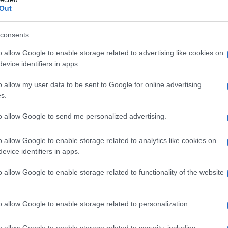
Out
ε να μην δώσει στη δημοσιότητα το
παραίτησης που απέστειλε στο
consents
 μοιράστηκε δύο κομβικά αποσπάσματα.
o allow Google to enable storage related to advertising like cookies on
evice identifiers in apps.
την πολιτική της στόχευση για το μέλλον,
o allow my user data to be sent to Google for online advertising
στην πρώτη γραμμή με σκοπό τη
s.
ι προοδευτικής εναλλακτικής πρότασης»
 Δημοκρατίας, προτάσσοντας ως
to allow Google to send me personalized advertising.
οκρατικών δυνάμεων και των ενεργών
o allow Google to enable storage related to analytics like cookies on
evice identifiers in apps.
o allow Google to enable storage related to functionality of the website
o allow Google to enable storage related to personalization.
o allow Google to enable storage related to security, including