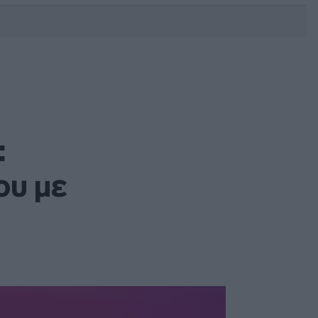
DEBATE: Πότε θα θέλατε να
γίνουν οι επόμενες εθνικές
εκλογές;
:
ου με