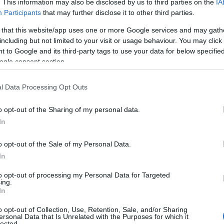
. This information may also be disclosed by us to third parties on the
IA
Participants
that may further disclose it to other third parties.
 that this website/app uses one or more Google services and may gath
including but not limited to your visit or usage behaviour. You may click 
 to Google and its third-party tags to use your data for below specifi
ogle consent section.
l Data Processing Opt Outs
o opt-out of the Sharing of my personal data.
χάλη Χουρδάκη
και της
Θεοδώρας
In
όμη ισχυρό πλήγμα, καθώς πλέον η
o opt-out of the Sale of my Personal Data.
αδική βουλευτή που εκπροσωπεί τους
In
βουλίου, περιορίζοντας δραματικά την
to opt-out of processing my Personal Data for Targeted
ing.
In
Πούλου
o opt-out of Collection, Use, Retention, Sale, and/or Sharing
ersonal Data that Is Unrelated with the Purposes for which it
lected.