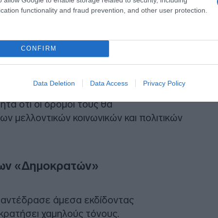
cation functionality and fraud prevention, and other user protection.
CONFIRM
τη βάση και τα στελέχη της παράταξης,
Data Deletion
Data Access
Privacy Policy
ν κοινή τους διαδρομή «έμαθε πολλά»,
τα ότι οι δρόμοι τους θα
ων μελλοντικών κοινωνικών και πολιτικών
των «Δημοκρατών»
 αντέδρασε άμεσα εκδίδοντας
 κρατήσει χαμηλούς τόνους.