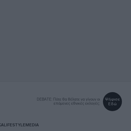
Ψήφισε
DEBATE: Πότε θα θέλατε να γίνουν οι
επόμενες εθνικές εκλογές;
Εδώ
ΚΑ
LIFESTYLE
MEDIA