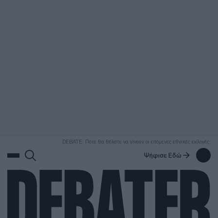
ΑΝΑΖΗΤΗΣΗ
DEBATE: Πότε θα θέλατε να γίνουν οι επόμενες εθνικές εκλογές;
Ψήφισε Εδώ