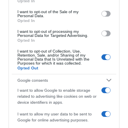
Opted In
use your data for below specified purposes in below Google
consent section.
I want to opt-out of the Sale of my
Personal Data.
Opted In
I want to opt-out of processing my
Personal Data for Targeted Advertising.
Opted In
I want to opt-out of Collection, Use,
Retention, Sale, and/or Sharing of my
Personal Data that Is Unrelated with the
Purposes for which it was collected.
Opted Out
Google consents
I want to allow Google to enable storage
related to advertising like cookies on web or
device identifiers in apps.
ΕΛΛΑΔΑ
Παλαιό Φάληρο: Συνελήφθη 49χρονος
I want to allow my user data to be sent to
ως μέλος της εγκληματικής
Google for online advertising purposes.