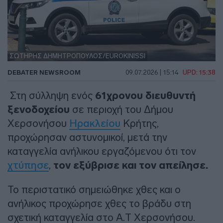
ΣΩΤΗΡΗΣ ΔΗΜΗΤΡΟΠΟΥΛΟΣ/EUROKINISSI
DEBATER NEWSROOM
09.07.2026 | 15:14
UPD: 15:38
Στη σύλληψη ενός
61χρονου διευθυντή
ξενοδοχείου
σε περιοχή του Δήμου
Χερσονήσου
Ηρακλείου
Κρήτης,
προχώρησαν αστυνομικοί, μετά την
καταγγελία ανήλικου εργαζόμενου ότι τον
χτύπησε
,
τον εξύβρισε και τον απείλησε.
Το περιστατικό σημειώθηκε χθες και ο
ανήλικος προχώρησε χθες το βράδυ στη
σχετική καταγγελία στο Α.Τ Χερσονήσου.