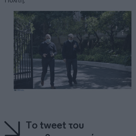
Πολίτη,
Τo tweet του