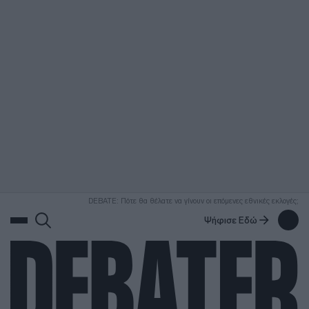
ΑΝΑΖΗΤΗΣΗ
DEBATE: Πότε θα θέλατε να γίνουν οι επόμενες εθνικές εκλογές;
Ψήφισε Εδώ