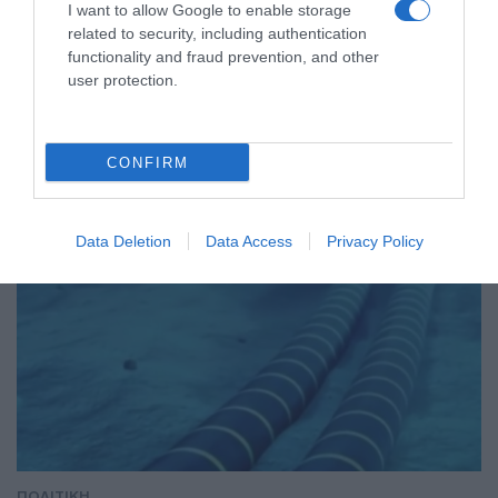
Τάκης Θεοδωρικάκος: “Στηρίζουμε με
I want to allow Google to enable storage
πράξεις την έρευνα και την
related to security, including authentication
functionality and fraud prevention, and other
καινοτομία”
user protection.
"Οι λεπτομέρειες του προγραμματισμού θα καθοριστούν σε
συνεργασία με τη διοίκησή του"
CONFIRM
Data Deletion
Data Access
Privacy Policy
ΠΟΛΙΤΙΚΗ