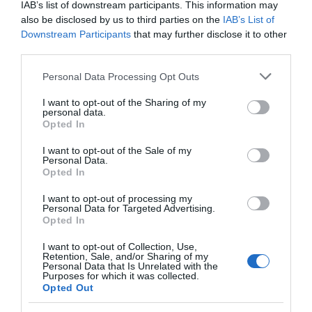
IAB’s list of downstream participants. This information may
ΠΟΛΙΤΙΚΗ
also be disclosed by us to third parties on the
IAB’s List of
Downstream Participants
that may further disclose it to other
third parties.
Please note that this website/app uses one or more Google
Personal Data Processing Opt Outs
services and may gather and store information including but
not limited to your visit or usage behaviour. You may click to
I want to opt-out of the Sharing of my
personal data.
grant or deny consent to Google and its third-party tags to
Opted In
use your data for below specified purposes in below Google
consent section.
I want to opt-out of the Sale of my
Personal Data.
Opted In
I want to opt-out of processing my
Personal Data for Targeted Advertising.
Opted In
I want to opt-out of Collection, Use,
Retention, Sale, and/or Sharing of my
Personal Data that Is Unrelated with the
Purposes for which it was collected.
ΠΟΛΙΤΙΚΗ
Opted Out
Τηλεφωνική επικοινωνία Κυριάκου