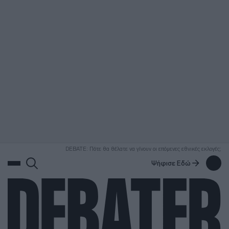
ΑΝΑΖΗΤΗΣΗ
DEBATE: Πότε θα θέλατε να γίνουν οι επόμενες εθνικές εκλογές;
Ψήφισε Εδώ