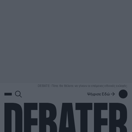
ΑΝΑΖΗΤΗΣΗ
DEBATE: Πότε θα θέλατε να γίνουν οι επόμενες εθνικές εκλογές;
Ψήφισε Εδώ