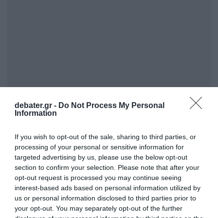
debater.gr -
Do Not Process My Personal
Information
Η Αθήνα τονίζει ότι το πλαίσιο προστασίας
της μειονότητας βασίζεται τόσο στις
If you wish to opt-out of the sale, sharing to third parties, or
processing of your personal or sensitive information for
διατάξεις της Συνθήκης της Λωζάνης όσο και
targeted advertising by us, please use the below opt-out
στις προβλέψεις του ελληνικού Συντάγματος,
section to confirm your selection. Please note that after your
ενώ παράλληλα εναρμονίζεται με το
opt-out request is processed you may continue seeing
interest-based ads based on personal information utilized by
ευρωπαϊκό δίκαιο και τις διεθνείς δεσμεύσεις
us or personal information disclosed to third parties prior to
που έχει αναλάβει η χώρα στον τομέα των
your opt-out. You may separately opt-out of the further