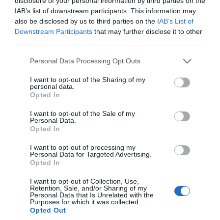
ανθρωπίνων δικαιωμάτων.
disclosure of your personal information by third parties on the
IAB’s list of downstream participants. This information may
also be disclosed by us to third parties on the
IAB’s List of
«Τα μέλη της απολαμβάνουν όλα τα
Downstream Participants
that may further disclose it to other
δικαιώματα που εγγυάται το Σύνταγμα και το
third parties.
ευρωπαϊκό δίκαιο, καθώς και ειδικές
Please note that this website/app uses one or more Google
Personal Data Processing Opt Outs
προστασίες στους τομείς της εκπαίδευσης,
services and may gather and store information including but
της θρησκείας και της κοινωνικής ζωής»,
not limited to your visit or usage behaviour. You may click to
I want to opt-out of the Sharing of my
personal data.
grant or deny consent to Google and its third-party tags to
σημειώνεται στη διακοίνωση.
Opted In
use your data for below specified purposes in below Google
consent section.
I want to opt-out of the Sale of my
Personal Data.
Το μήνυμα της Αθήνας
Opted In
προς τον ΟΗΕ
I want to opt-out of processing my
Personal Data for Targeted Advertising.
Opted In
I want to opt-out of Collection, Use,
Μέσω της ρηματικής διακοίνωσης, η ελληνική
Retention, Sale, and/or Sharing of my
Personal Data that Is Unrelated with the
πλευρά επιδιώκει να καταστήσει σαφές στο
Purposes for which it was collected.
Opted Out
διεθνές περιβάλλον το πλαίσιο πάνω στο