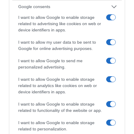
οποίο εδράζεται η πολιτική της απέναντι στη
Google consents
μουσουλμανική μειονότητα της Θράκης.
I want to allow Google to enable storage
related to advertising like cookies on web or
Η Αθήνα τονίζει ότι
το ζήτημα
device identifiers in apps.
αντιμετωπίζεται αποκλειστικά στη βάση
I want to allow my user data to be sent to
του ισχύοντος νομικού καθεστώτος και
Google for online advertising purposes.
των υποχρεώσεων που απορρέουν από
I want to allow Google to send me
το εθνικό και διεθνές δίκαιο
. Παράλληλα,
personalized advertising.
υπογραμμίζει ότι τα μέλη της μειονότητας
είναι Έλληνες πολίτες, των οποίων τα
I want to allow Google to enable storage
related to analytics like cookies on web or
δικαιώματα διασφαλίζονται από το Σύνταγμα,
device identifiers in apps.
το ευρωπαϊκό κεκτημένο και τις διεθνείς
συμβάσεις που έχει κυρώσει η χώρα.
I want to allow Google to enable storage
related to functionality of the website or app.
Στο πλαίσιο αυτό, η Ελλάδα απορρίπτει
I want to allow Google to enable storage
προσεγγίσεις που αντιμετωπίζουν το θέμα
related to personalization.