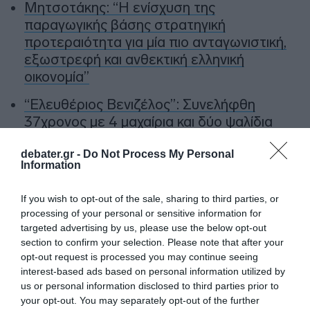
Μητσοτάκης: “Η ενίσχυση της
παραγωγικής βάσης στρατηγική
προτεραιότητα για μία πιο ανταγωνιστική,
εξωστρεφή και ανθεκτική ελληνική
οικονομία”
“Ελευθέριος Βενιζέλος”: Συνελήφθη
37χρονος με 4 μαχαίρια και δύο ψαλίδια
κλαδέματος
debater.gr -
Do Not Process My Personal
Information
Ακολούθησε το debater.gr στο
Google News
και μάθετε πρώτοι όλες τις ειδήσεις
If you wish to opt-out of the sale, sharing to third parties, or
processing of your personal or sensitive information for
targeted advertising by us, please use the below opt-out
Share
Tweet
section to confirm your selection. Please note that after your
opt-out request is processed you may continue seeing
interest-based ads based on personal information utilized by
ΕΛΠΙΔΑ ΓΙΑ ΤΗ ΔΗΜΟΚΡΑΤΙΑ
us or personal information disclosed to third parties prior to
ΘΑΝΑΣΗΣ ΑΥΓΕΡΙΝΟΣ
ΜΑΡΙΑ ΚΑΡΥΣΤΙΑΝΟΥ
your opt-out. You may separately opt-out of the further