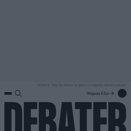
ΑΝΑΖΗΤΗΣΗ
DEBATE: Πότε θα θέλατε να γίνουν οι επόμενες εθνικές εκλογές;
Ψήφισε Εδώ