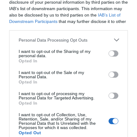
disclosure of your personal information by third parties on the
ΔΙΑΦΗΜΙΣΗ
IAB’s list of downstream participants. This information may
also be disclosed by us to third parties on the
IAB’s List of
Downstream Participants
that may further disclose it to other
third parties.
Please note that this website/app uses one or more Google
Personal Data Processing Opt Outs
services and may gather and store information including but
not limited to your visit or usage behaviour. You may click to
I want to opt-out of the Sharing of my
personal data.
grant or deny consent to Google and its third-party tags to
Opted In
use your data for below specified purposes in below Google
consent section.
I want to opt-out of the Sale of my
Personal Data.
Opted In
ΣΧΟΛΙΑ
I want to opt-out of processing my
Personal Data for Targeted Advertising.
Opted In
I want to opt-out of Collection, Use,
Retention, Sale, and/or Sharing of my
Personal Data that Is Unrelated with the
Purposes for which it was collected.
Opted Out