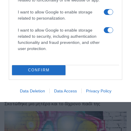
I want to allow Google to enable storage
related to personalization.
I want to allow Google to enable storage
related to security, including authentication
functionality and fraud prevention, and other
user protection.
ΔΙΕΘΝΗ
Γερμανία: Ισόβια σε 25χρονο Αφγανό
CONFIRM
που σκότωσε δύο ανθρώπους
ρίχνοντας το αυτοκίνητό του σε
διαδήλωση στο Μόναχο
Data Deletion
Data Access
Privacy Policy
Σκοτώθηκε μια μητέρα και το δίχρονο παιδί της