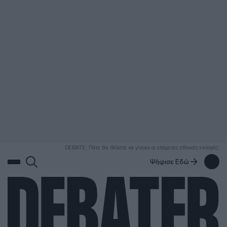
ΑΝΑΖΗΤΗΣΗ
DEBATE: Πότε θα θέλατε να γίνουν οι επόμενες εθνικές εκλογές;
Ψήφισε Εδώ