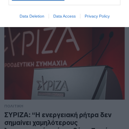
Ανακύκλωσης”;
"Ο Υπουργός Υγείας σε νέες περιπέτειες"
Data Deletion
Data Access
Privacy Policy
ΠΟΛΙΤΙΚΗ
ΣΥΡΙΖΑ: “Η ενεργειακή ρήτρα δεν
σημαίνει χαμηλότερους