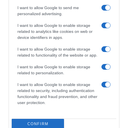
I want to allow Google to send me
personalized advertising.
I want to allow Google to enable storage
related to analytics like cookies on web or
device identifiers in apps.
I want to allow Google to enable storage
related to functionality of the website or app.
I want to allow Google to enable storage
related to personalization.
I want to allow Google to enable storage
ΠΟΛΙΤΙΚΗ
related to security, including authentication
functionality and fraud prevention, and other
ΠΑΣΟΚ: “Ο κ. Γεωργιάδης συνεχίζει
user protection.
να πετάει χαρταετό – Ποιος θα
πληρώσει τον λογαριασμό των 40
εκατ. ευρώ για τα Σπιτάκια
CONFIRM