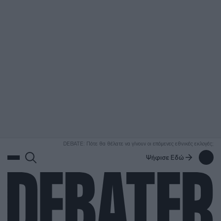
ΑΝΑΖΗΤΗΣΗ
DEBATE: Πότε θα θέλατε να γίνουν οι επόμενες εθνικές εκλογές;
Ψήφισε Εδώ