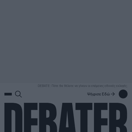
ΑΝΑΖΗΤΗΣΗ
DEBATE: Πότε θα θέλατε να γίνουν οι επόμενες εθνικές εκλογές;
Ψήφισε Εδώ