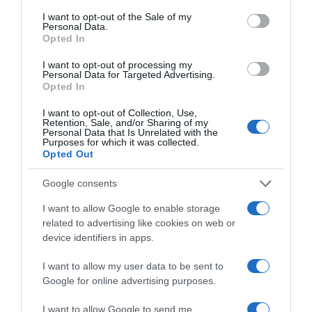
consent section.
Ιός Δυτικού Νείλου: Στα 65 τα κρούσματα
I want to opt-out of the Sale of my
Personal Data.
στην Ελλάδα – 23 νέα μέσα σε μία
Opted In
εβδομάδα, 6 θάνατοι
I want to opt-out of processing my
Personal Data for Targeted Advertising.
Λάκης Χαλκιάς: Σήμερα η κηδεία του
Opted In
σπουδαίου καλλιτέχνη στο Α’ Νεκροταφείο
Αθηνών
I want to opt-out of Collection, Use,
Retention, Sale, and/or Sharing of my
Personal Data that Is Unrelated with the
Πυρκαγιές σε Αττική και Βοιωτία: Το
Purposes for which it was collected.
Opted Out
πολωμένο μελτέμι ήταν ένα “από τα
ισχυρότερα επεισόδια των τελευταίων 50
Google consents
χρόνων” – Η ανάρτηση Κολυδά
I want to allow Google to enable storage
related to advertising like cookies on web or
device identifiers in apps.
Ακολούθησε το debater.gr στο
Google News
και μάθετε πρώτοι όλες τις ειδήσεις
I want to allow my user data to be sent to
Google for online advertising purposes.
Share
Tweet
I want to allow Google to send me