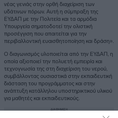
νέας γενιάς στην ορθή διαχείριση των
υδάτινων πόρων. Αυτή η σύμπραξη της
ΕΥΔΑΠ με την Πολιτεία και τα αρμόδια
Υπουργεία σηματοδοτεί την ολιστική
προσέγγιση που απαιτείται για την
περιβαλλοντική ευαισθητοποίηση και δράση».
Ο διαγωνισμός υλοποιείται από την ΕΥΔΑΠ, η
οποία αξιοποιεί την πολυετή εμπειρία και
τεχνογνωσία της στη διαχείριση του νερού,
συμβάλλοντας ουσιαστικά στην εκπαιδευτική
διάσταση του προγράμματος και στην
ανάπτυξη κατάλληλου υποστηρικτικού υλικού
για μαθητές και εκπαιδευτικούς.
ΔΙΑΦΗΜΙΣΗ