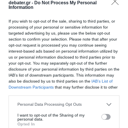
debater.gr -
Do Not Process My Personal
Information
If you wish to opt-out of the sale, sharing to third parties, or
processing of your personal or sensitive information for
targeted advertising by us, please use the below opt-out
section to confirm your selection. Please note that after your
opt-out request is processed you may continue seeing
interest-based ads based on personal information utilized by
us or personal information disclosed to third parties prior to
your opt-out. You may separately opt-out of the further
disclosure of your personal information by third parties on the
Προσθήκη ως προτεινόμενη
IAB’s list of downstream participants. This information may
πηγή στην Google
also be disclosed by us to third parties on the
IAB’s List of
Downstream Participants
that may further disclose it to other
third parties.
Ειδήσεις σήμερα
Please note that this website/app uses one or more Google
Personal Data Processing Opt Outs
services and may gather and store information including but
not limited to your visit or usage behaviour. You may click to
I want to opt-out of the Sharing of my
Επιχείρηση διάσωσης 40 μεταναστών στην
personal data.
grant or deny consent to Google and its third-party tags to
θαλάσσια περιοχή ανοιχτά της Ιεράπετρας
Opted In
use your data for below specified purposes in below Google