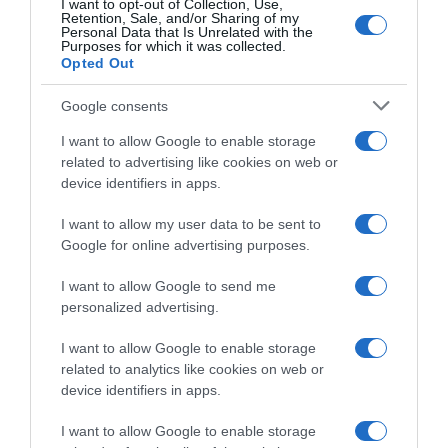
I want to opt-out of Collection, Use,
Retention, Sale, and/or Sharing of my
Personal Data that Is Unrelated with the
Purposes for which it was collected.
Προσθήκη ως προτεινόμενη
Opted Out
πηγή στην Google
Google consents
I want to allow Google to enable storage
Ειδήσεις σήμερα
related to advertising like cookies on web or
device identifiers in apps.
Θεσσαλονίκη: Κάτω από την Αυγουστιάτικη
I want to allow my user data to be sent to
πανσέληνο η μουσική βραδιά στο Μουσείο
Google for online advertising purposes.
Βυζαντινού Πολιτισμού
I want to allow Google to send me
Γερμανία-Πολωνία: Η πτώση της στάθμης
personalized advertising.
υδάτων συνεχίζεται – Ο Ρήνος θα κοπεί
στα δύο
I want to allow Google to enable storage
related to analytics like cookies on web or
Γονείς για πρώτη φορά η Όμπρεϊ Πλάζα και
device identifiers in apps.
ο Κρίστοφερ Άμποτ
I want to allow Google to enable storage