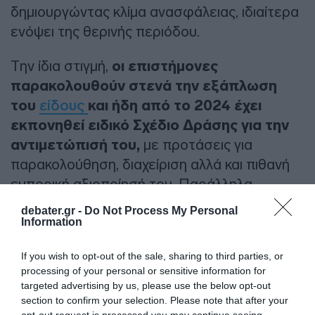
δημιουργώντας κλίμα ανασφάλειας, ιδιαίτερα
ενόψει της θερινής περιόδου.
Την ίδια στιγμή,
οι επιστήμονες
παρακολουθούν στενά την εξάπλωση
του
είδους
και ήδη από το 2024 έχει
εκπονηθεί ειδικό Σχέδιο Δράσης για την
αντιμετώπισή του,
με προτάσεις για
παρακολούθηση, διαχείριση αλλά και πιθανή
εμπορική αξιοποίησή του. Παράλληλα,
προωθείται πιλοτικό πρόγραμμα
debater.gr -
Do Not Process My Personal
επιδοτούμενης αλιείας λαγοκέφαλου, στα
Information
πρότυπα της Κύπρου, με στόχο τον
If you wish to opt-out of the sale, sharing to third parties, or
περιορισμό των πληθυσμών του.
processing of your personal or sensitive information for
targeted advertising by us, please use the below opt-out
ΔΙΑΦΗΜΙΣΗ
section to confirm your selection. Please note that after your