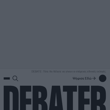
ΑΝΑΖΗΤΗΣΗ
DEBATE: Πότε θα θέλατε να γίνουν οι επόμενες εθνικές εκλογές;
Ψήφισε Εδώ