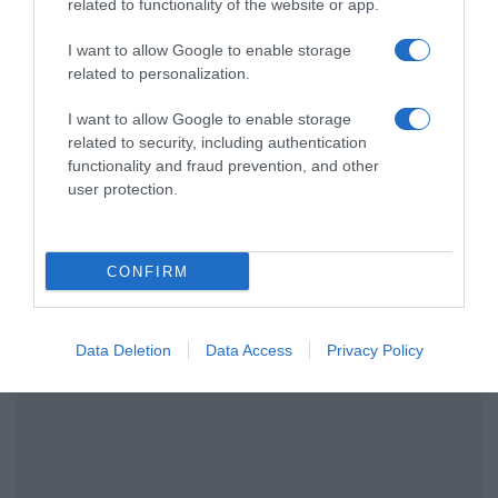
Νέος σταθμός στον Ταξιάρχη Χαλκιδικής
related to functionality of the website or app.
για την πρόβλεψη του κινδύνου πυρκαγιάς
I want to allow Google to enable storage
related to personalization.
Ακολούθησε το debater.gr στο
Google News
I want to allow Google to enable storage
και μάθετε πρώτοι όλες τις ειδήσεις
related to security, including authentication
functionality and fraud prevention, and other
user protection.
Share
Tweet
ΛΑΓΟΚΕΦΑΛΟΣ
CONFIRM
ΔΙΑΦΗΜΙΣΗ
Data Deletion
Data Access
Privacy Policy