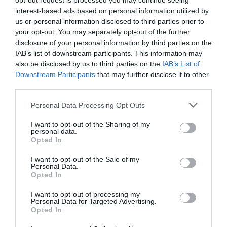
opt-out request is processed you may continue seeing
interest-based ads based on personal information utilized by
us or personal information disclosed to third parties prior to
your opt-out. You may separately opt-out of the further
disclosure of your personal information by third parties on the
IAB’s list of downstream participants. This information may
also be disclosed by us to third parties on the
IAB’s List of
Downstream Participants
that may further disclose it to other
third parties.
Please note that this website/app uses one or more Google
Personal Data Processing Opt Outs
services and may gather and store information including but
Το μήνυμα των ειδικών προς τους πολίτες
not limited to your visit or usage behaviour. You may click to
I want to opt-out of the Sharing of my
personal data.
grant or deny consent to Google and its third-party tags to
είναι σαφές:
ψυχραιμία, προσοχή και
Opted In
use your data for below specified purposes in below Google
υπεύθυνη συμπεριφορά. Οι λουόμενοι και οι
consent section.
I want to opt-out of the Sale of my
ερασιτέχνες ψαράδες καλούνται να μην
Personal Data.
Opted In
αγγίζουν ή προκαλούν τον λαγοκέφαλο και να
αποφεύγουν την κατανάλωση οποιουδήποτε
I want to opt-out of processing my
Personal Data for Targeted Advertising.
ψαριού δεν μπορούν να αναγνωρίσουν με
Opted In
βεβαιότητα ως ασφαλές.