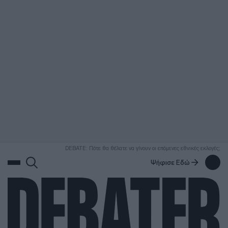
ΑΝΑΖΗΤΗΣΗ
DEBATE: Πότε θα θέλατε να γίνουν οι επόμενες εθνικές εκλογές;
Ψήφισε Εδώ