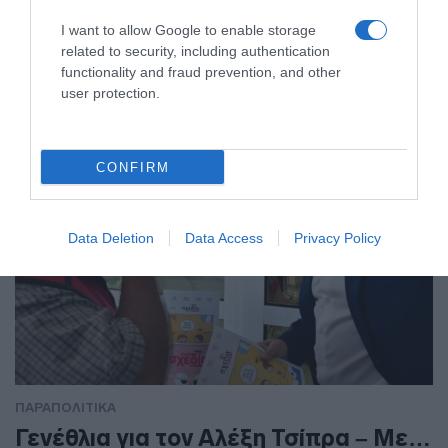
τμήμα
I want to allow Google to enable storage
Η Βασιλική Πολύζου υποστηρίζει από την πλευρά της ότι η
related to security, including authentication
Κωνσταντοπούλου την κατηγορούσε ότι είναι μέλος
functionality and fraud prevention, and other
εγκληματικής οργάνωσης
user protection.
CONFIRM
Data Deletion
Data Access
Privacy Policy
ΠΑΡΑΠΟΛΙΤΙΚΑ
Γενέθλια για τον Αλέξη Τσίπρα – Με…