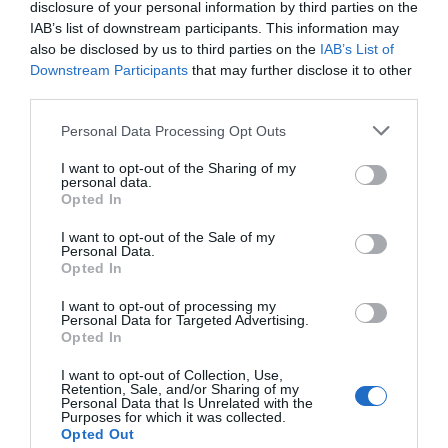
disclosure of your personal information by third parties on the
IAB’s list of downstream participants. This information may
also be disclosed by us to third parties on the
IAB’s List of
Downstream Participants
that may further disclose it to other
third parties.
Please note that this website/app uses one or more Google
Personal Data Processing Opt Outs
services and may gather and store information including but
not limited to your visit or usage behaviour. You may click to
I want to opt-out of the Sharing of my
personal data.
grant or deny consent to Google and its third-party tags to
Opted In
use your data for below specified purposes in below Google
consent section.
I want to opt-out of the Sale of my
Personal Data.
Opted In
I want to opt-out of processing my
Personal Data for Targeted Advertising.
Opted In
I want to opt-out of Collection, Use,
ΠΑΡΑΠΟΛΙΤΙΚΑ
Retention, Sale, and/or Sharing of my
Personal Data that Is Unrelated with the
Purposes for which it was collected.
Opted Out