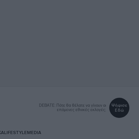
Ψήφισε
DEBATE: Πότε θα θέλατε να γίνουν οι
επόμενες εθνικές εκλογές;
Εδώ
ΚΑ
LIFESTYLE
MEDIA