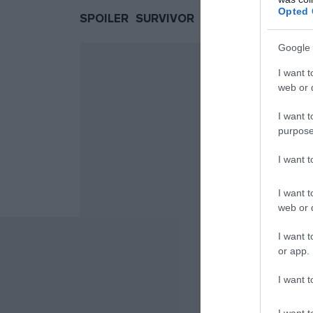
Opted 
SPOILER
SURVIVOR
SURVIVOR 2021
Google 
I want t
web or d
I want t
purpose
I want 
I want t
web or d
I want t
or app.
I want t
I want t