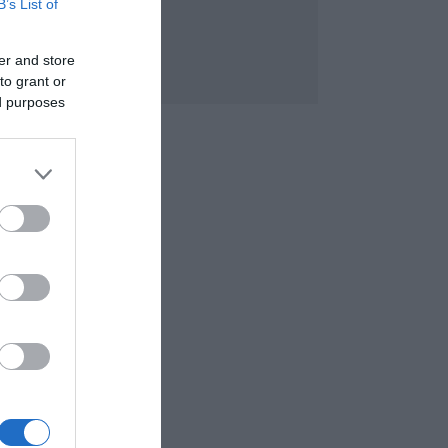
B’s List of
er and store
to grant or
ed purposes