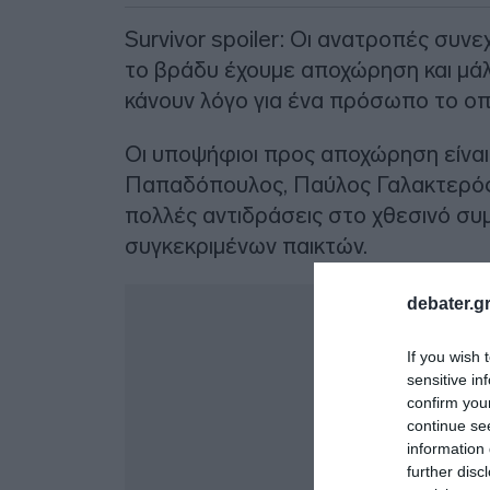
Survivor spoiler: Οι ανατροπές συνε
το βράδυ έχουμε αποχώρηση και μάλ
κάνουν λόγο για ένα πρόσωπο το οπ
Οι υποψήφιοι προς αποχώρηση είναι
Παπαδόπουλος, Παύλος Γαλακτερός 
πολλές αντιδράσεις στο χθεσινό συμ
συγκεκριμένων παικτών.
Δ
debater.gr
If you wish 
sensitive in
confirm you
continue se
information 
further disc