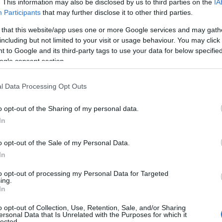
. This information may also be disclosed by us to third parties on the
IA
Participants
that may further disclose it to other third parties.
 that this website/app uses one or more Google services and may gath
including but not limited to your visit or usage behaviour. You may click 
ίος έδωσε spoiler στον αέρα της
 to Google and its third-party tags to use your data for below specifi
 που θα αποχωρήσει από το Survivor θα
ogle consent section.
μένουμε το αποψινό επεισόδιο για να
l Data Processing Opt Outs
ωστού παρουσιαστή.
o opt-out of the Sharing of my personal data.
In
η ως προτεινόμενη
ή στην Google
o opt-out of the Sale of my Personal Data.
In
ogle News
και μάθετε πρώτοι όλες τις ειδήσεις
to opt-out of processing my Personal Data for Targeted
ing.
In
o opt-out of Collection, Use, Retention, Sale, and/or Sharing
ersonal Data that Is Unrelated with the Purposes for which it
lected.