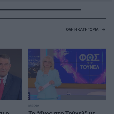
ΟΛΗ Η ΚΑΤΗΓΟΡΙΑ
MEDIA
ι ο
Το “Φως στο Τούνελ” με