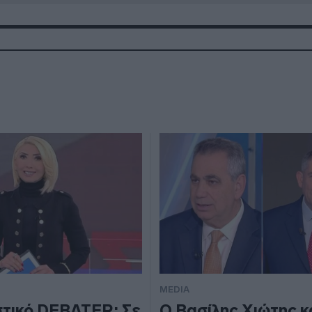
MEDIA
τικό DEBATER: Σε
Ο Βασίλης Χιώτης κα