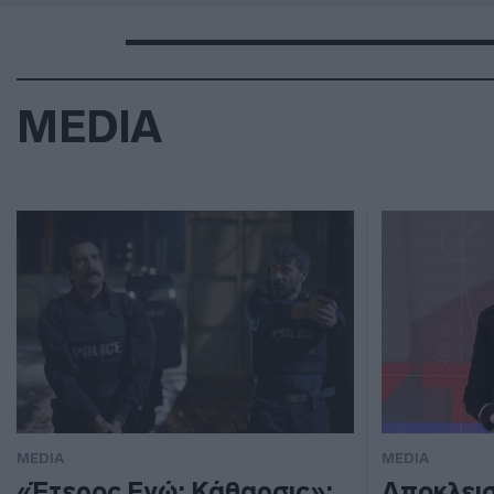
MEDIA
MEDIA
MEDIA
«Έτερος Εγώ: Κάθαρσις»:
Αποκλεισ