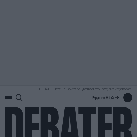
ΑΝΑΖΗΤΗΣΗ
DEBATE: Πότε θα θέλατε να γίνουν οι επόμενες εθνικές εκλογές;
Ψήφισε Εδώ