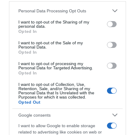
Ακολούθησε το debater.gr στο
Google News
Please note that this website/app uses one or more Google
Personal Data Processing Opt Outs
και μάθετε πρώτοι όλες τις ειδήσεις
services and may gather and store information including but
not limited to your visit or usage behaviour. You may click to
I want to opt-out of the Sharing of my
personal data.
grant or deny consent to Google and its third-party tags to
Share
Tweet
Opted In
use your data for below specified purposes in below Google
consent section.
I want to opt-out of the Sale of my
Personal Data.
BIG BROTHER
ΑΝΧΕΛΙΤΑ
ΕΥΔΟΚΙΑ ΤΣΑΓΚΛΗ
Opted In
ΜΑΙΡΗ ΒΑΡΣΑΜΗ
ΝΙΚΟΣ ΤΑΚΛΗΣ
I want to opt-out of processing my
ΠΑΝΑΓΙΩΤΗΣ ΠΕΤΣΑΣ
ΡΙΑΛΙΤΙ
ΣΚΑΙ
Personal Data for Targeted Advertising.
Opted In
ΔΙΑΦΗΜΙΣΗ
I want to opt-out of Collection, Use,
Retention, Sale, and/or Sharing of my
Personal Data that Is Unrelated with the
Purposes for which it was collected.
Opted Out
Google consents
I want to allow Google to enable storage
related to advertising like cookies on web or