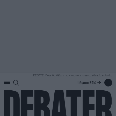
ΑΝΑΖΗΤΗΣΗ
DEBATE: Πότε θα θέλατε να γίνουν οι επόμενες εθνικές εκλογές;
Ψήφισε Εδώ