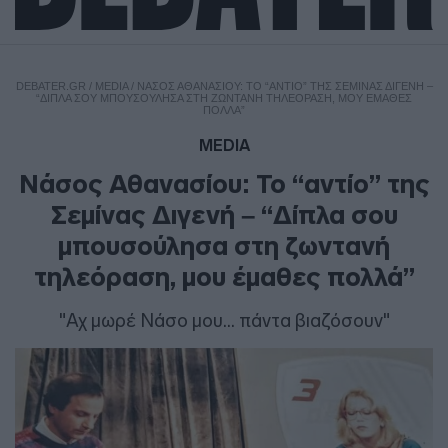
DEBATER.GR
/
MEDIA
/
ΝΆΣΟΣ ΑΘΑΝΑΣΊΟΥ: ΤΟ “ΑΝΤΊΟ” ΤΗΣ ΣΕΜΊΝΑΣ ΔΙΓΕΝΉ –
“ΔΊΠΛΑ ΣΟΥ ΜΠΟΥΣΟΎΛΗΣΑ ΣΤΗ ΖΩΝΤΑΝΉ ΤΗΛΕΌΡΑΣΗ, ΜΟΥ ΈΜΑΘΕΣ
ΠΟΛΛΆ”
MEDIA
Νάσος Αθανασίου: Το “αντίο” της
Σεμίνας Διγενή – “Δίπλα σου
μπουσούλησα στη ζωντανή
τηλεόραση, μου έμαθες πολλά”
"Αχ μωρέ Νάσο μου... πάντα βιαζόσουν"