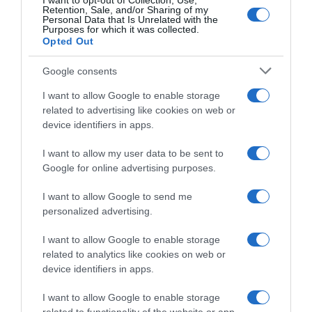
I want to opt-out of Collection, Use,
Retention, Sale, and/or Sharing of my
Personal Data that Is Unrelated with the
MEDIA
Purposes for which it was collected.
Opted Out
Μαριάννα Γεωργαντή:
Ενθουσιάστηκε με τον Γιώργο
Google consents
Φραγκούλη – “Καλέ, τι ωραίος που
I want to allow Google to enable storage
είναι” (βίντεο)
related to advertising like cookies on web or
device identifiers in apps.
Το χιουμοριστικό στιγμιότυπο εκτυλίχθηκε στον αέρα της
πρωινής εκπομπής "Ώρα Ελλάδος" του OPEN
I want to allow my user data to be sent to
Google for online advertising purposes.
I want to allow Google to send me
personalized advertising.
I want to allow Google to enable storage
related to analytics like cookies on web or
device identifiers in apps.
I want to allow Google to enable storage