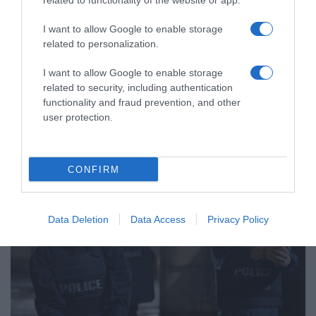
related to functionality of the website or app.
I want to allow Google to enable storage
related to personalization.
MEDIA
I want to allow Google to enable storage
“The Quiz with Balls!”: Το νέο
related to security, including authentication
τηλεπαιχνίδι με τον Γιάννη Τσιμιτσέλη
functionality and fraud prevention, and other
στον ΣΚΑΪ
user protection.
Έρχονται γνώσεις, γέλιο και οι πιο... διασκεδαστικές βουτιές
CONFIRM
Data Deletion
Data Access
Privacy Policy