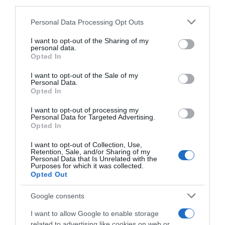
third parties.
Please note that this website/app uses one or more Google
Personal Data Processing Opt Outs
services and may gather and store information including but
not limited to your visit or usage behaviour. You may click to
I want to opt-out of the Sharing of my
personal data.
grant or deny consent to Google and its third-party tags to
Opted In
use your data for below specified purposes in below Google
consent section.
I want to opt-out of the Sale of my
Personal Data.
Opted In
I want to opt-out of processing my
Personal Data for Targeted Advertising.
Opted In
I want to opt-out of Collection, Use,
Retention, Sale, and/or Sharing of my
Personal Data that Is Unrelated with the
Purposes for which it was collected.
Opted Out
Google consents
I want to allow Google to enable storage
related to advertising like cookies on web or