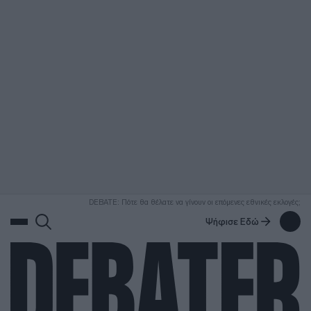
ΑΝΑΖΗΤΗΣΗ
DEBATE: Πότε θα θέλατε να γίνουν οι επόμενες εθνικές εκλογές;
Ψήφισε Εδώ