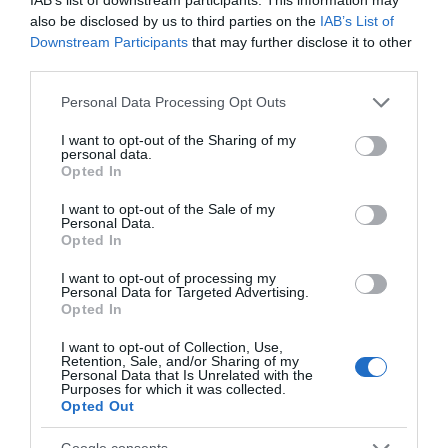
also be disclosed by us to third parties on the
IAB’s List of
Downstream Participants
that may further disclose it to other
third parties.
Please note that this website/app uses one or more Google
Personal Data Processing Opt Outs
services and may gather and store information including but
not limited to your visit or usage behaviour. You may click to
I want to opt-out of the Sharing of my
personal data.
grant or deny consent to Google and its third-party tags to
Opted In
use your data for below specified purposes in below Google
consent section.
I want to opt-out of the Sale of my
Personal Data.
Opted In
I want to opt-out of processing my
Personal Data for Targeted Advertising.
Opted In
I want to opt-out of Collection, Use,
Retention, Sale, and/or Sharing of my
Personal Data that Is Unrelated with the
Purposes for which it was collected.
Opted Out