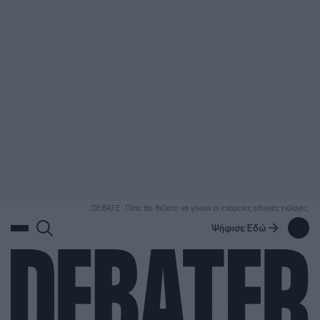
ΑΝΑΖΗΤΗΣΗ
DEBATE: Πότε θα θέλατε να γίνουν οι επόμενες εθνικές εκλογές;
Ψήφισε Εδώ