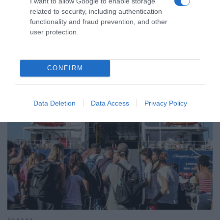
ΕΛΛΑΔΑ
I want to allow Google to enable storage
related to security, including authentication
Χανιά: Νεαρός Παλαιστίνιος
functionality and fraud prevention, and other
κλείδωσε ανήλικη στο σπίτι του – Την
user protection.
έσωσαν οι φωνές της
Συνελήφθη ο δράστης
CONFIRM
Data Deletion
Data Access
Privacy Policy