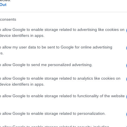
Out
και στις τρεις υποθέσεις που έχει στα
consents
υ όλα δείχνουν ή ότι υπάρχει τρίτο
o allow Google to enable storage related to advertising like cookies on
α ο Γιάννης απ’ τη φυλακή.
evice identifiers in apps.
o allow my user data to be sent to Google for online advertising
s.
to allow Google to send me personalized advertising.
o allow Google to enable storage related to analytics like cookies on
evice identifiers in apps.
o allow Google to enable storage related to functionality of the website
o allow Google to enable storage related to personalization.
 σαρκός ο Δημήτρης οδηγεί τον Φίλιππο,
o allow Google to enable storage related to security, including