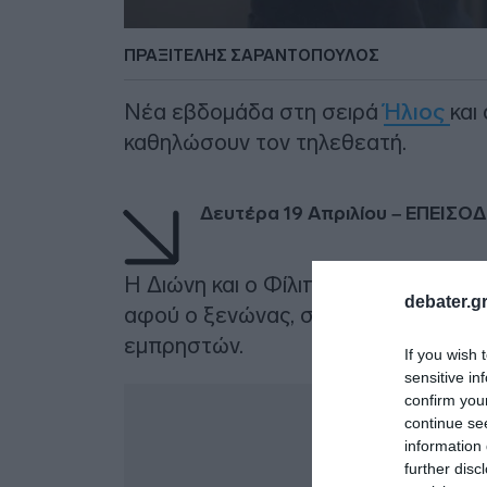
ΠΡΑΞΙΤΈΛΗΣ ΣΑΡΑΝΤΌΠΟΥΛΟΣ
Νέα εβδομάδα στη σειρά
Ήλιος
και
καθηλώσουν τον τηλεθεατή.
Δευτέρα 19 Απριλίου – ΕΠΕΙΣΟΔ
Η Διώνη και ο Φίλιππος αρνούνται
debater.gr
αφού ο ξενώνας, στον οποίο ετοιμαζ
εμπρηστών.
If you wish 
sensitive in
Δ
confirm you
continue se
information 
further disc