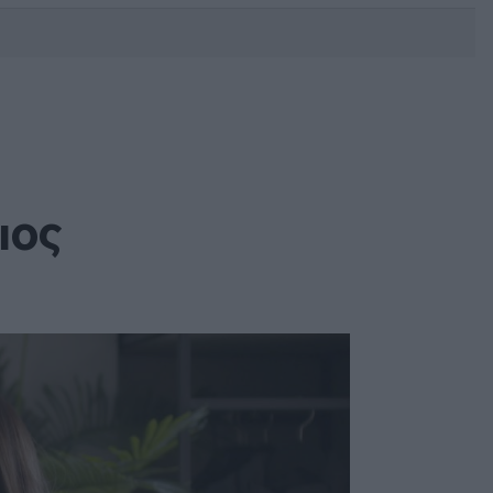
DEBATE: Πότε θα θέλατε να
γίνουν οι επόμενες εθνικές
εκλογές;
ιος