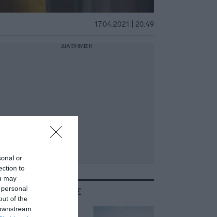
17.04.2021 | 20:49
ΔΙΑΦΗΜΙΣΗ
sonal or
ection to
ou may
 personal
ΣΧΕΤΙΚΑ ΜΕ:ΗΛΙΟΣ
out of the
 downstream
Γυαλιά ηλίου: Πόσο