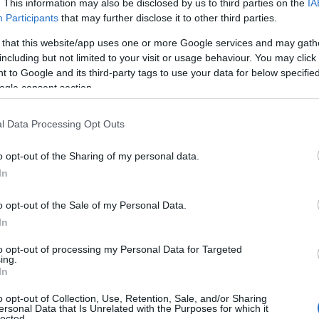
. This information may also be disclosed by us to third parties on the
IA
Participants
that may further disclose it to other third parties.
 that this website/app uses one or more Google services and may gath
including but not limited to your visit or usage behaviour. You may click 
 to Google and its third-party tags to use your data for below specifi
ogle consent section.
l Data Processing Opt Outs
ψάχνει την αδελφή της, τη Σαλκέμ, η
τίνου στην αποθήκη του μπαρ και τον
o opt-out of the Sharing of my personal data.
στυνομία. Ο Δήμος προσπαθεί να πείσει
In
ον Νικήτα, ενώ τα συναισθήματά του γι’
o opt-out of the Sale of my Personal Data.
In
ά να κλονίσει την σχέση της Αλίκης και
to opt-out of processing my Personal Data for Targeted
ing.
In
o opt-out of Collection, Use, Retention, Sale, and/or Sharing
ersonal Data that Is Unrelated with the Purposes for which it
146
– Ήλιος
lected.