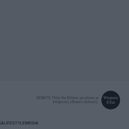
Ψήφισε
DEBATE: Πότε θα θέλατε να γίνουν οι
επόμενες εθνικές εκλογές;
Εδώ
ΚΑ
LIFESTYLE
MEDIA