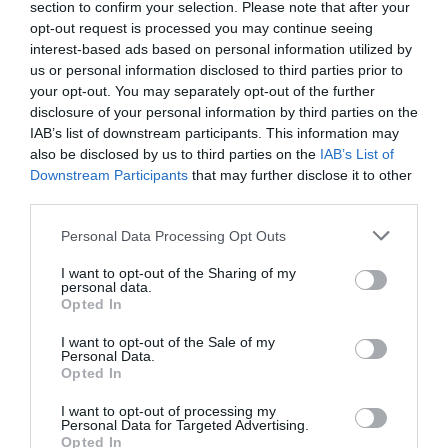
θερμοκρασίας
section to confirm your selection. Please note that after your
opt-out request is processed you may continue seeing
Αναλυτική Πρόγνωση από την ΕΜΥ
interest-based ads based on personal information utilized by
us or personal information disclosed to third parties prior to
01.03.2025 - 08:10
your opt-out. You may separately opt-out of the further
disclosure of your personal information by third parties on the
IAB’s list of downstream participants. This information may
also be disclosed by us to third parties on the
IAB’s List of
Downstream Participants
that may further disclose it to other
third parties.
Please note that this website/app uses one or more Google
Personal Data Processing Opt Outs
services and may gather and store information including but
not limited to your visit or usage behaviour. You may click to
I want to opt-out of the Sharing of my
personal data.
grant or deny consent to Google and its third-party tags to
Opted In
use your data for below specified purposes in below Google
consent section.
I want to opt-out of the Sale of my
Personal Data.
Opted In
I want to opt-out of processing my
Personal Data for Targeted Advertising.
LIFESTYLE
Opted In