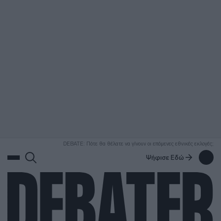
ΑΝΑΖΗΤΗΣΗ
DEBATE: Πότε θα θέλατε να γίνουν οι επόμενες εθνικές εκλογές;
Ψήφισε Εδώ