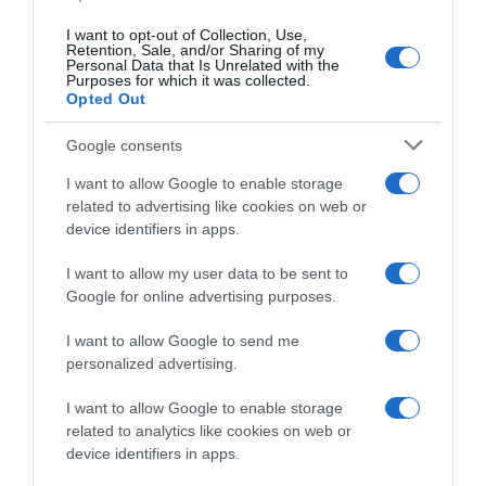
Sunburning – Η νέα επικίνδυνη τάση του
TikTok που έχει ανησυχήσει τους ειδικούς
I want to opt-out of Collection, Use,
Retention, Sale, and/or Sharing of my
Personal Data that Is Unrelated with the
Ενθαρρύνει τους χρήστες να εκθέτουν σκόπιμα το
Purposes for which it was collected.
Opted Out
δέρμα τους στον ήλιο
14.08.2024 - 15:18
Google consents
I want to allow Google to enable storage
related to advertising like cookies on web or
device identifiers in apps.
I want to allow my user data to be sent to
Google for online advertising purposes.
I want to allow Google to send me
personalized advertising.
I want to allow Google to enable storage
related to analytics like cookies on web or
device identifiers in apps.