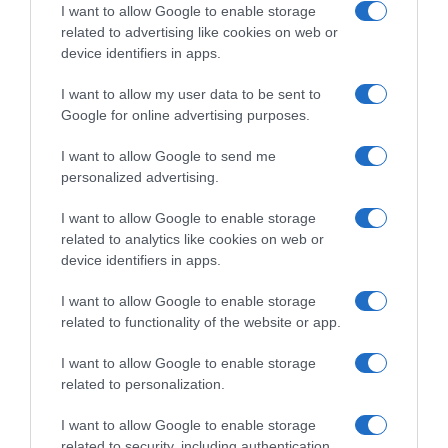
I want to allow Google to enable storage
Σοκάρει ο Αρναούτογλου για το πρόβλημα
related to advertising like cookies on web or
υγείας του – “Στεγνώνει το στόμα μου και
device identifiers in apps.
δεν μπορώ να μιλήσω” (vid)
I want to allow my user data to be sent to
Google for online advertising purposes.
ΔΙΑΦΗΜΙΣΗ
I want to allow Google to send me
personalized advertising.
I want to allow Google to enable storage
related to analytics like cookies on web or
device identifiers in apps.
I want to allow Google to enable storage
related to functionality of the website or app.
I want to allow Google to enable storage
related to personalization.
Η Μαρία Μενούνος μιλά για το δύσκολο
I want to allow Google to enable storage
ταξίδι της μητρότητας – “Έκανα τα πάντα
related to security, including authentication