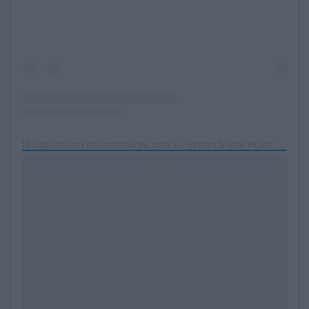
Η δημοσίευση κοινοποιήθηκε από το χρήστη Vlassi Holeva (@vlassi_holeva)