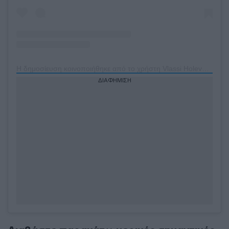
Η δημοσίευση κοινοποιήθηκε από το χρήστη Vlassi Holeva (@vlassi_holeva)
ΔΙΑΦΗΜΙΣΗ