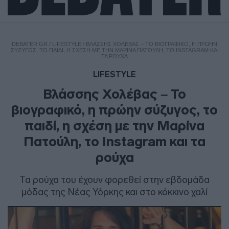
DEBATER.GR
/
LIFESTYLE
/
ΒΛΆΣΣΗΣ ΧΟΛΈΒΑΣ – ΤΟ ΒΙΟΓΡΑΦΙΚΌ, Η ΠΡΏΗΝ
ΣΎΖΥΓΟΣ, ΤΟ ΠΑΙΔΊ, Η ΣΧΈΣΗ ΜΕ ΤΗΝ ΜΑΡΊΝΑ ΠΑΤΟΎΛΗ, ΤΟ INSTAGRAM ΚΑΙ
ΤΑ ΡΟΎΧΑ
LIFESTYLE
Βλάσσης Χολέβας – Το
βιογραφικό, η πρώην σύζυγος, το
παιδί, η σχέση με την Μαρίνα
Πατούλη, το Instagram και τα
ρούχα
Τα ρούχα του έχουν φορεθεί στην εβδομάδα
μόδας της Νέας Υόρκης και στο κόκκινο χαλί