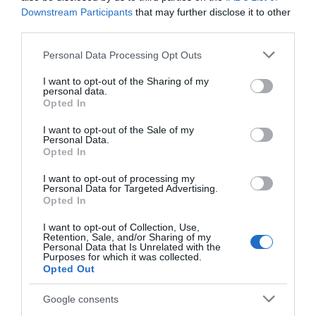
Downstream Participants
that may further disclose it to other
Ωστόσο, οι δυο τους πάντοτε σε δηλώσεις
third parties.
τους έλεγαν ότι είναι δύο πολύ
καλοί φίλοι
Please note that this website/app uses one or more Google
και συνεργάτες και πως δεν υπάρχει
τίποτα
Personal Data Processing Opt Outs
services and may gather and store information including but
παραπάνω
στη σχέση τους.
not limited to your visit or usage behaviour. You may click to
I want to opt-out of the Sharing of my
personal data.
grant or deny consent to Google and its third-party tags to
Opted In
ΔΙΑΦΗΜΙΣΗ
use your data for below specified purposes in below Google
consent section.
I want to opt-out of the Sale of my
Personal Data.
Opted In
I want to opt-out of processing my
Personal Data for Targeted Advertising.
Opted In
I want to opt-out of Collection, Use,
Retention, Sale, and/or Sharing of my
Personal Data that Is Unrelated with the
Purposes for which it was collected.
Opted Out
Ειδήσεις σήμερα
:
Google consents