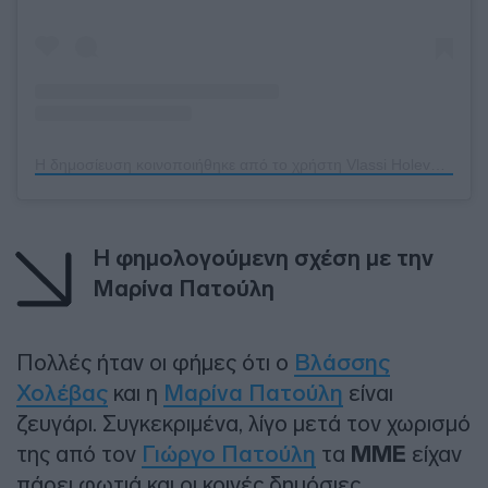
Η δημοσίευση κοινοποιήθηκε από το χρήστη Vlassi Holeva (@vlassi_holeva)
Η φημολογούμενη σχέση με την
Μαρίνα Πατούλη
Πολλές ήταν οι φήμες ότι ο
Βλάσσης
Χολέβας
και η
Μαρίνα Πατούλη
είναι
ζευγάρι. Συγκεκριμένα, λίγο μετά τον χωρισμό
της από τον
Γιώργο Πατούλη
τα
ΜΜΕ
είχαν
πάρει φωτιά και οι κοινές δημόσιες