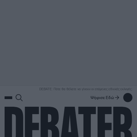
ΑΝΑΖΗΤΗΣΗ
DEBATE: Πότε θα θέλατε να γίνουν οι επόμενες εθνικές εκλογές;
Ψήφισε Εδώ