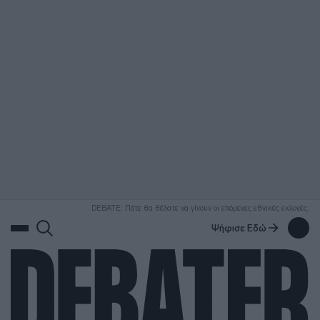
ΑΝΑΖΗΤΗΣΗ
DEBATE: Πότε θα θέλατε να γίνουν οι επόμενες εθνικές εκλογές;
Ψήφισε Εδώ