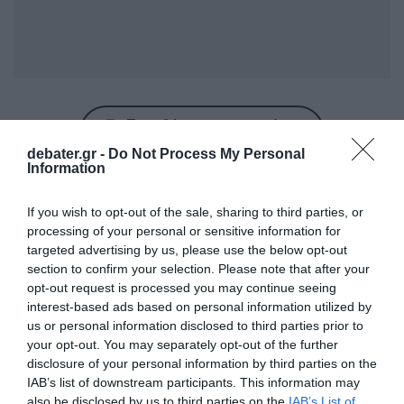
Προσθήκη ως προτεινόμενη
πηγή στην Google
debater.gr -
Do Not Process My Personal
Information
If you wish to opt-out of the sale, sharing to third parties, or
Ακολούθησε το debater.gr στο
Google News
processing of your personal or sensitive information for
και μάθετε πρώτοι όλες τις ειδήσεις
targeted advertising by us, please use the below opt-out
section to confirm your selection. Please note that after your
opt-out request is processed you may continue seeing
Share
Tweet
interest-based ads based on personal information utilized by
us or personal information disclosed to third parties prior to
ΒΕΦΑ ΑΛΕΞΙΑΔΟΥ
ΘΑΝΑΤΟΣ
ΠΕΘΑΝΕ
your opt-out. You may separately opt-out of the further
disclosure of your personal information by third parties on the
ΔΙΑΦΗΜΙΣΗ
IAB’s list of downstream participants. This information may
also be disclosed by us to third parties on the
IAB’s List of