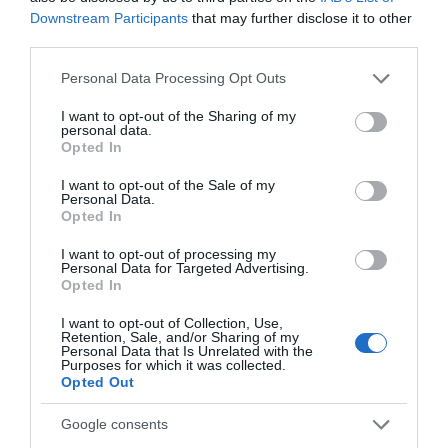
Downstream Participants
that may further disclose it to other
third parties.
Please note that this website/app uses one or more Google
Personal Data Processing Opt Outs
services and may gather and store information including but
not limited to your visit or usage behaviour. You may click to
I want to opt-out of the Sharing of my
personal data.
grant or deny consent to Google and its third-party tags to
Opted In
use your data for below specified purposes in below Google
consent section.
I want to opt-out of the Sale of my
Personal Data.
Opted In
ΣΧΟΛΙΑ
I want to opt-out of processing my
Personal Data for Targeted Advertising.
Opted In
I want to opt-out of Collection, Use,
Retention, Sale, and/or Sharing of my
Personal Data that Is Unrelated with the
Purposes for which it was collected.
Opted Out
Google consents