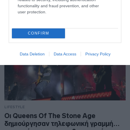
functionality and fraud prevention, and other
user protection.
CONFIRM
Data Deletion
Data Access
Privacy Policy
LIFESTYLE
Οι Queens Of The Stone Age
δημιούργησαν τηλεφωνική γραμμή…