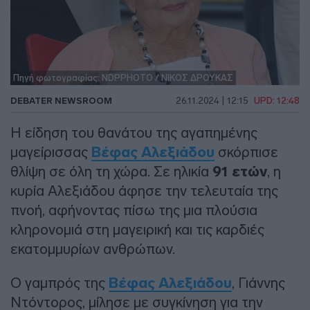
Πηγή φωτογραφίας: NDPPHOTO / ΝΙΚΟΣ ΔΡΟΥΚΑΣ
DEBATER NEWSROOM
26.11.2024 | 12:15
UPD: 12:48
Η είδηση του θανάτου της αγαπημένης
μαγείρισσας
Βέφας Αλεξιάδου
σκόρπισε
θλίψη σε όλη τη χώρα. Σε ηλικία
91 ετών
, η
κυρία Αλεξιάδου άφησε την τελευταία της
πνοή, αφήνοντας πίσω της μια πλούσια
κληρονομιά στη μαγειρική και τις καρδιές
εκατομμυρίων ανθρώπων.
Ο γαμπρός της
Βέφας Αλεξιάδου
, Γιάννης
Ντόντορος, μίλησε με συγκίνηση για την