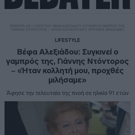
DEBATER.GR
/
LIFESTYLE
/
ΒΈΦΑ ΑΛΕΞΙΆΔΟΥ: ΣΥΓΚΙΝΕΊ Ο ΓΑΜΠΡΌΣ ΤΗΣ,
ΓΙΆΝΝΗΣ ΝΤΌΝΤΟΡΟΣ – «ΉΤΑΝ ΚΟΛΛΗΤΉ ΜΟΥ, ΠΡΟΧΘΈΣ ΜΙΛΉΣΑΜΕ»
LIFESTYLE
Βέφα Αλεξιάδου: Συγκινεί ο
γαμπρός της, Γιάννης Ντόντορος
– «Ήταν κολλητή μου, προχθές
μιλήσαμε»
Άφησε την τελευταία της πνοή σε ηλικία 91 ετών