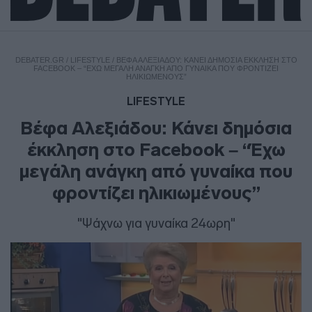
DEBATER.GR
/
LIFESTYLE
/
ΒΈΦΑ ΑΛΕΞΙΆΔΟΥ: ΚΆΝΕΙ ΔΗΜΌΣΙΑ ΈΚΚΛΗΣΗ ΣΤΟ
FACEBOOK – “ΈΧΩ ΜΕΓΆΛΗ ΑΝΆΓΚΗ ΑΠΌ ΓΥΝΑΊΚΑ ΠΟΥ ΦΡΟΝΤΊΖΕΙ
ΗΛΙΚΙΩΜΈΝΟΥΣ”
LIFESTYLE
Βέφα Αλεξιάδου: Κάνει δημόσια
έκκληση στο Facebook – “Έχω
μεγάλη ανάγκη από γυναίκα που
φροντίζει ηλικιωμένους”
"Ψάχνω για γυναίκα 24ωρη"