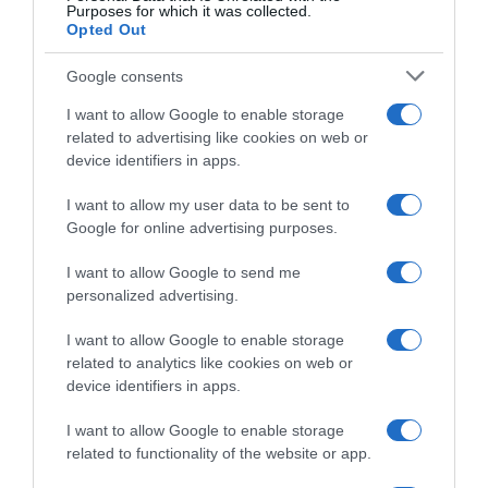
Purposes for which it was collected.
Opted Out
Google consents
I want to allow Google to enable storage
LIFESTYLE
related to advertising like cookies on web or
Μπεν Άφλεκ: Κέρδισε 1 εκατ. δολάρια
device identifiers in apps.
στο “Ποιος θέλει να γίνει
I want to allow my user data to be sent to
εκατομμυριούχος” – Δείτε βίντεο με
Google for online advertising purposes.
τους πανηγυρισμούς του ηθοποιού
I want to allow Google to send me
Τα χρήματα θα διατεθούν σε μη κερδοσκοπική οργάνωση
personalized advertising.
I want to allow Google to enable storage
related to analytics like cookies on web or
device identifiers in apps.
I want to allow Google to enable storage
related to functionality of the website or app.