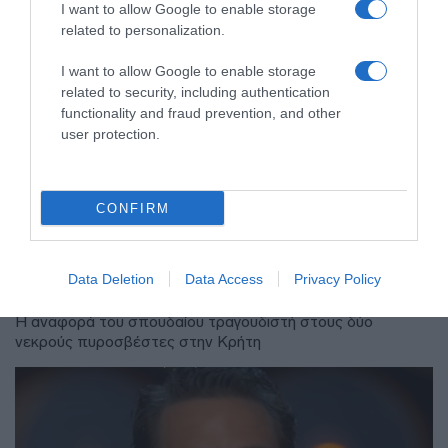
I want to allow Google to enable storage
related to personalization.
I want to allow Google to enable storage
related to security, including authentication
functionality and fraud prevention, and other
user protection.
LIFESTYLE
Βασίλης Παπακωνσταντίνου: Ζήτησε
να σβήσουν τα καπνογόνα σε
CONFIRM
συναυλία στο Ηράκλειο – “Δύο
άνθρωποι εδώ δίπλα μας κάηκαν”
(βίντεο)
Data Deletion
Data Access
Privacy Policy
Η αναφορά του σπουδαίου τραγουδιστή στους δύο
νεκρούς πυροσβέστες στην Κρήτη