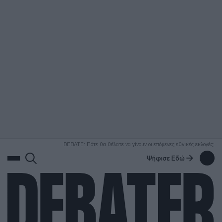
ΑΝΑΖΗΤΗΣΗ
DEBATE: Πότε θα θέλατε να γίνουν οι επόμενες εθνικές εκλογές;
Ψήφισε Εδώ