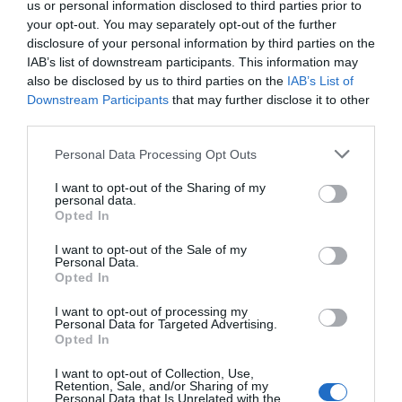
us or personal information disclosed to third parties prior to
your opt-out. You may separately opt-out of the further
disclosure of your personal information by third parties on the
LIFESTYLE
IAB’s list of downstream participants. This information may
Σταύρος Φλώρος: Αποκάλυψε πώς
also be disclosed by us to third parties on the
IAB’s List of
περνάει τις στιγμές στο σπίτι του – Οι
Downstream Participants
that may further disclose it to other
φωτογραφίες που μοιράστηκε στο
third parties.
Instagram
Please note that this website/app uses one or more Google
Personal Data Processing Opt Outs
services and may gather and store information including but
Ο Σταύρος Φλώρος έχει επιστρέψει στην Ελλάδα, από την
not limited to your visit or usage behaviour. You may click to
I want to opt-out of the Sharing of my
Αμερική όπου βρισκόταν σε κέντρο αποκατάστασης στο
personal data.
grant or deny consent to Google and its third-party tags to
Μαϊάμι
Opted In
use your data for below specified purposes in below Google
consent section.
I want to opt-out of the Sale of my
Personal Data.
Opted In
I want to opt-out of processing my
Personal Data for Targeted Advertising.
Opted In
I want to opt-out of Collection, Use,
Retention, Sale, and/or Sharing of my
Personal Data that Is Unrelated with the