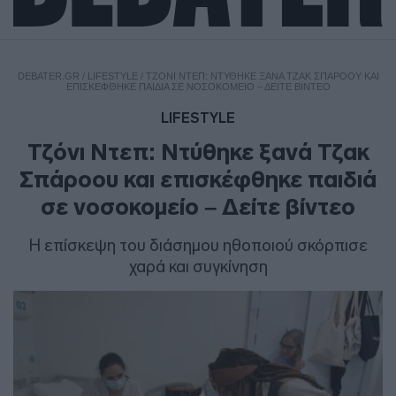
DEBATER.GR
/
LIFESTYLE
/
ΤΖΌΝΙ ΝΤΕΠ: ΝΤΎΘΗΚΕ ΞΑΝΆ ΤΖΑΚ ΣΠΆΡΟΟΥ ΚΑΙ
ΕΠΙΣΚΈΦΘΗΚΕ ΠΑΙΔΙΆ ΣΕ ΝΟΣΟΚΟΜΕΊΟ – ΔΕΊΤΕ ΒΊΝΤΕΟ
LIFESTYLE
Τζόνι Ντεπ: Ντύθηκε ξανά Τζακ
Σπάροου και επισκέφθηκε παιδιά
σε νοσοκομείο – Δείτε βίντεο
Η επίσκεψη του διάσημου ηθοποιού σκόρπισε
χαρά και συγκίνηση