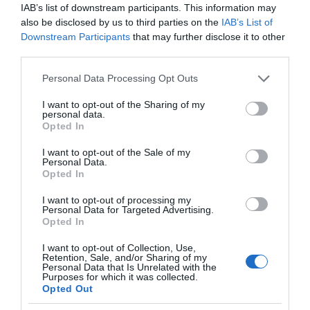
IAB’s list of downstream participants. This information may
also be disclosed by us to third parties on the
IAB’s List of
Downstream Participants
that may further disclose it to other
third parties.
Please note that this website/app uses one or more Google
Personal Data Processing Opt Outs
Προσθήκη ως προτεινόμενη
services and may gather and store information including but
πηγή στην Google
not limited to your visit or usage behaviour. You may click to
I want to opt-out of the Sharing of my
personal data.
grant or deny consent to Google and its third-party tags to
Opted In
use your data for below specified purposes in below Google
consent section.
Ακολούθησε το debater.gr στο
Google News
I want to opt-out of the Sale of my
Personal Data.
και μάθετε πρώτοι όλες τις ειδήσεις
Opted In
I want to opt-out of processing my
Share
Tweet
Personal Data for Targeted Advertising.
Opted In
ΗΘΟΠΟΙΟΙ
ΝΟΣΟΚΟΜΕΙΟ
I want to opt-out of Collection, Use,
Retention, Sale, and/or Sharing of my
ΠΕΙΡΑΤΕΣ ΤΗΣ ΚΑΡΑΙΒΙΚΗΣ
ΤΖΟΝΙ ΝΤΕΠ
Personal Data that Is Unrelated with the
Purposes for which it was collected.
Opted Out
ΔΙΑΦΗΜΙΣΗ