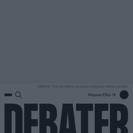
ΑΝΑΖΗΤΗΣΗ
DEBATE: Πότε θα θέλατε να γίνουν οι επόμενες εθνικές εκλογές;
Ψήφισε Εδώ