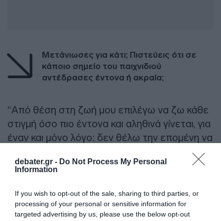
Mετάνιωσες για κάτι; Πιστεύεις ότι σε
κάποιο σημείο του παιχνιδιού
αντέδρασες έντονα ή ακραία;
“Από θέση στη ζωή μου επιλέγω να ζω κάθε
στιγμή όσο πιο έντονα και αληθινά γίνεται, για
έναν και μόνο λόγο: δεν θέλω την επομένη να
κοιτάξω τον εαυτό μου στον καθρέφτη και να
debater.gr -
Do Not Process My Personal
του πω «έκανες λάθος εκεί και πρέπει να το
Information
μετανιώσεις». Εγώ λοιπόν μπήκα στο Survivor
όχι για να βρω φίλους, αλλά για να δοκιμάσω
If you wish to opt-out of the sale, sharing to third parties, or
processing of your personal or sensitive information for
τα όριά μου. Πιστεύω πως για όσα κάνουμε
targeted advertising by us, please use the below opt-out
στη ζωή πρέπει να υπάρχει ένας καλός λόγος.