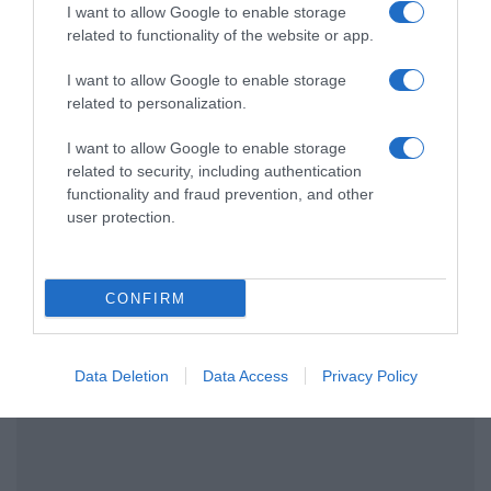
I want to allow Google to enable storage
Ακολούθησε το debater.gr στο
Google News
related to functionality of the website or app.
και μάθετε πρώτοι όλες τις ειδήσεις
I want to allow Google to enable storage
related to personalization.
Share
Tweet
I want to allow Google to enable storage
related to security, including authentication
SURVIVOR
SURVIVOR 2021
SURVIVOR 4
functionality and fraud prevention, and other
THE BACHELOR
ΑΛΕΞΗΣ ΠΑΠΠΑΣ
user protection.
ΔΙΑΦΗΜΙΣΗ
CONFIRM
Data Deletion
Data Access
Privacy Policy