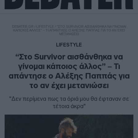
DEBATER.GR
/
LIFESTYLE
/
“ΣΤΟ SURVIVOR ΑΙΣΘΆΝΘΗΚΑ ΝΑ ΓΊΝΟΜΑΙ
ΚΆΠΟΙΟΣ ΆΛΛΟΣ” – ΤΙ ΑΠΆΝΤΗΣΕ Ο ΑΛΈΞΗΣ ΠΑΠΠΆΣ ΓΙΑ ΤΟ ΑΝ ΈΧΕΙ
ΜΕΤΑΝΙΏΣΕΙ
LIFESTYLE
“Στο Survivor αισθάνθηκα να
γίνομαι κάποιος άλλος” – Τι
απάντησε ο Αλέξης Παππάς για
το αν έχει μετανιώσει
"Δεν περίμενα πως τα όριά μου θα έφταναν σε
τέτοια άκρα"