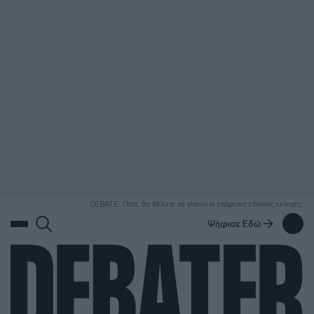
ΑΝΑΖΗΤΗΣΗ
DEBATE: Πότε θα θέλατε να γίνουν οι επόμενες εθνικές εκλογές;
Ψήφισε Εδώ