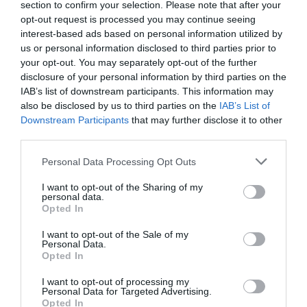
section to confirm your selection. Please note that after your
Ο δικός μου ο λόγος, εν προκειμένω, ήταν να
opt-out request is processed you may continue seeing
interest-based ads based on personal information utilized by
δω πόσο δυνατός μπορούσα να βγω μέσα
us or personal information disclosed to third parties prior to
από αυτή τη διαδικασία”.
your opt-out. You may separately opt-out of the further
disclosure of your personal information by third parties on the
IAB’s list of downstream participants. This information may
Θα επιμείνω στην ερώτησή μου:
also be disclosed by us to third parties on the
IAB’s List of
Μετάνιωσες για κάτι;
Downstream Participants
that may further disclose it to other
third parties.
Please note that this website/app uses one or more Google
“Με δεδομένο πως μιλάμε για ένα παιχνίδι
Personal Data Processing Opt Outs
services and may gather and store information including but
ακραίο –όπου ναι, ίσως να λειτούργησα κι
not limited to your visit or usage behaviour. You may click to
I want to opt-out of the Sharing of my
personal data.
εγώ λίγο ακραία κάποιες φορές
grant or deny consent to Google and its third-party tags to
Opted In
use your data for below specified purposes in below Google
συμβαδίζοντας με τις συνθήκες–, δεν μπορώ
consent section.
I want to opt-out of the Sale of my
να πω ότι μετάνιωσα εκατό τοις εκατό. Διότι
Personal Data.
είδα και ο ίδιος πτυχές του χαρακτήρα μου
Opted In
που δεν γνώριζα. Όλα στη ζωή έχουν να
I want to opt-out of processing my
Personal Data for Targeted Advertising.
κάνουν και με το περιβάλλον στο οποίο
Opted In