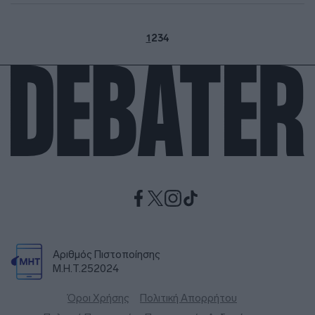
1
2
3
4
Αριθμός Πιστοποίησης
Μ.Η.Τ.252024
Όροι Χρήσης
Πολιτική Απορρήτου