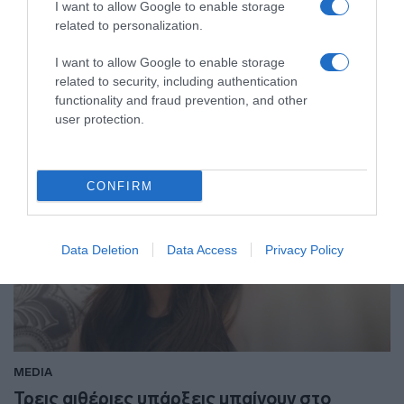
I want to allow Google to enable storage
related to personalization.
Περιμένουμε να δούμε τις εξελίξεις!
23.11.2021 - 18:38
I want to allow Google to enable storage
related to security, including authentication
functionality and fraud prevention, and other
user protection.
CONFIRM
Data Deletion
Data Access
Privacy Policy
MEDIA
Τρεις αιθέριες υπάρξεις μπαίνουν στο