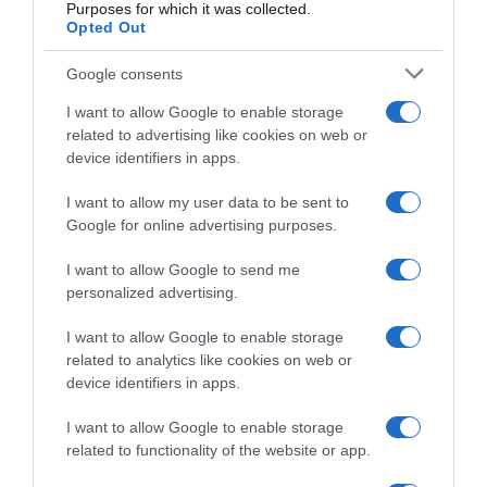
Η μεγάλη "επιστροφή" στο Instagram
Purposes for which it was collected.
Opted Out
18.12.2021 - 23:22
Google consents
I want to allow Google to enable storage
related to advertising like cookies on web or
device identifiers in apps.
I want to allow my user data to be sent to
Google for online advertising purposes.
I want to allow Google to send me
personalized advertising.
I want to allow Google to enable storage
related to analytics like cookies on web or
device identifiers in apps.
MEDIA
I want to allow Google to enable storage
The Bachelor – Spoiler Alert – Βρέθηκε το
related to functionality of the website or app.
κορίτσι που “κερδίζει” τον Αλέξη Παππά!