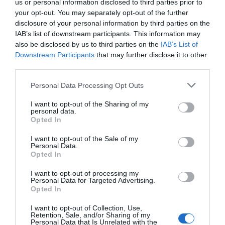
us or personal information disclosed to third parties prior to
19.12.2021 - 22:25
your opt-out. You may separately opt-out of the further
disclosure of your personal information by third parties on the
IAB’s list of downstream participants. This information may
also be disclosed by us to third parties on the
IAB’s List of
Downstream Participants
that may further disclose it to other
third parties.
Please note that this website/app uses one or more Google
Personal Data Processing Opt Outs
services and may gather and store information including but
not limited to your visit or usage behaviour. You may click to
I want to opt-out of the Sharing of my
personal data.
grant or deny consent to Google and its third-party tags to
Opted In
use your data for below specified purposes in below Google
consent section.
I want to opt-out of the Sale of my
Personal Data.
Opted In
I want to opt-out of processing my
Personal Data for Targeted Advertising.
LIFESTYLE
Opted In
Η πρώτη αντίδραση της Αθηνάς New York
μετά τη νίκη της στο Bachelor
I want to opt-out of Collection, Use,
Retention, Sale, and/or Sharing of my
Personal Data that Is Unrelated with the