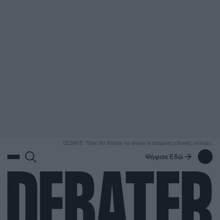
ΑΝΑΖΗΤΗΣΗ
DEBATE: Πότε θα θέλατε να γίνουν οι επόμενες εθνικές εκλογές;
Ψήφισε Εδώ