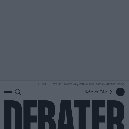
ΑΝΑΖΗΤΗΣΗ
DEBATE: Πότε θα θέλατε να γίνουν οι επόμενες εθνικές εκλογές;
Ψήφισε Εδώ