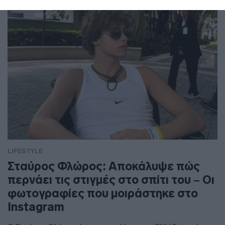
LIFESTYLE
Σταύρος Φλώρος: Αποκάλυψε πώς
περνάει τις στιγμές στο σπίτι του – Οι
φωτογραφίες που μοιράστηκε στο
Instagram