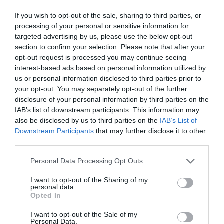
οικονομία”
If you wish to opt-out of the sale, sharing to third parties, or
processing of your personal or sensitive information for
“Ελευθέριος Βενιζέλος”: Συνελήφθη
targeted advertising by us, please use the below opt-out
37χρονος με 4 μαχαίρια και δύο ψαλίδια
section to confirm your selection. Please note that after your
κλαδέματος
opt-out request is processed you may continue seeing
interest-based ads based on personal information utilized by
us or personal information disclosed to third parties prior to
Ακολούθησε το debater.gr στο
Google News
your opt-out. You may separately opt-out of the further
και μάθετε πρώτοι όλες τις ειδήσεις
disclosure of your personal information by third parties on the
IAB’s list of downstream participants. This information may
also be disclosed by us to third parties on the
IAB’s List of
Share
Tweet
Downstream Participants
that may further disclose it to other
third parties.
ΖΕΥΓΑΡΙΑ
ΜΑΡΙΕΤΤΑ ΧΡΟΥΣΑΛΑ
ΜΥΚΟΝΟΣ
Please note that this website/app uses one or more Google
Personal Data Processing Opt Outs
services and may gather and store information including but
ΔΙΑΦΗΜΙΣΗ
not limited to your visit or usage behaviour. You may click to
I want to opt-out of the Sharing of my
personal data.
grant or deny consent to Google and its third-party tags to
Opted In
use your data for below specified purposes in below Google
consent section.
I want to opt-out of the Sale of my
Personal Data.