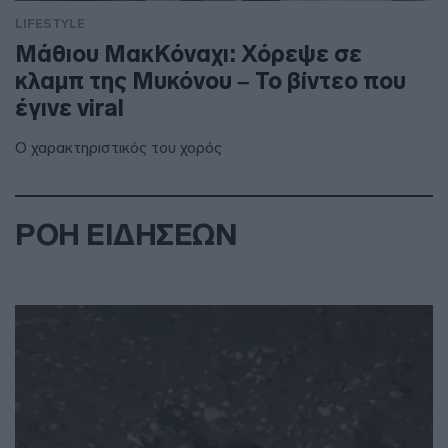
LIFESTYLE
Μάθιου ΜακΚόναχι: Χόρεψε σε
κλαμπ της Μυκόνου – Το βίντεο που
έγινε viral
Ο χαρακτηριστικός του χορός
ΡΟΗ ΕΙΔΗΣΕΩΝ