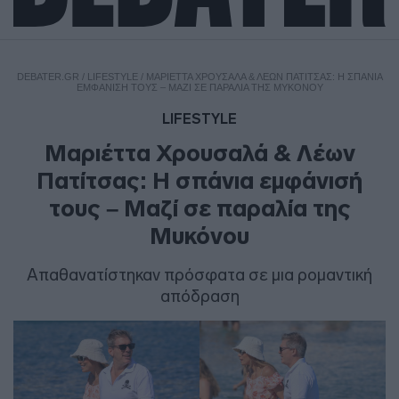
DEBATER.GR
/
LIFESTYLE
/
ΜΑΡΙΈΤΤΑ ΧΡΟΥΣΑΛΆ & ΛΈΩΝ ΠΑΤΊΤΣΑΣ: Η ΣΠΆΝΙΑ
ΕΜΦΆΝΙΣΉ ΤΟΥΣ – ΜΑΖΊ ΣΕ ΠΑΡΑΛΊΑ ΤΗΣ ΜΥΚΌΝΟΥ
LIFESTYLE
Μαριέττα Χρουσαλά & Λέων
Πατίτσας: Η σπάνια εμφάνισή
τους – Μαζί σε παραλία της
Μυκόνου
Απαθανατίστηκαν πρόσφατα σε μια ρομαντική
απόδραση