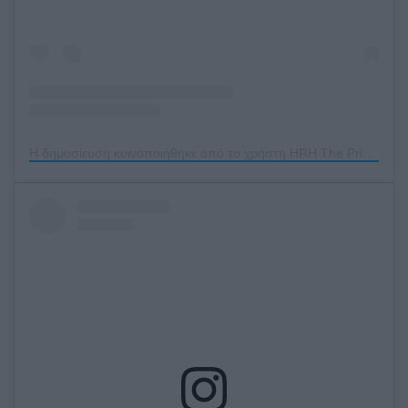
Η δημοσίευση κοινοποιήθηκε από το χρήστη HRH The Princess of Wales (@katemiddletonnn)