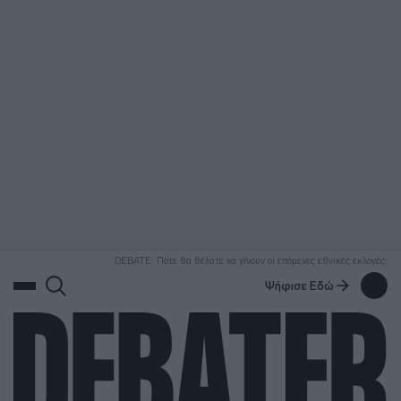
ΑΝΑΖΗΤΗΣΗ
DEBATE: Πότε θα θέλατε να γίνουν οι επόμενες εθνικές εκλογές;
Ψήφισε Εδώ