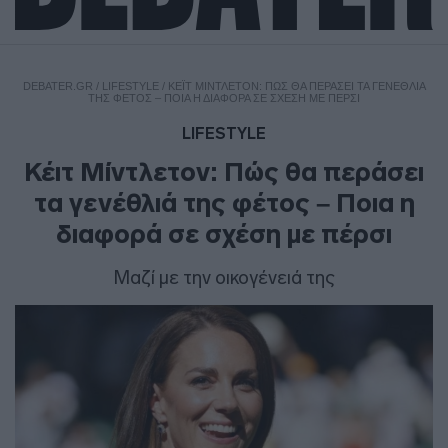
DEBATER.GR
/
LIFESTYLE
/
ΚΈΙΤ ΜΊΝΤΛΕΤΟΝ: ΠΏΣ ΘΑ ΠΕΡΆΣΕΙ ΤΑ ΓΕΝΈΘΛΙΆ
ΤΗΣ ΦΈΤΟΣ – ΠΟΙΑ Η ΔΙΑΦΟΡΆ ΣΕ ΣΧΈΣΗ ΜΕ ΠΈΡΣΙ
LIFESTYLE
Κέιτ Μίντλετον: Πώς θα περάσει
τα γενέθλιά της φέτος – Ποια η
διαφορά σε σχέση με πέρσι
Μαζί με την οικογένειά της