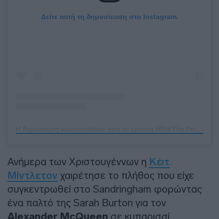
Δείτε αυτή τη δημοσίευση στο Instagram.
Η δημοσίευση κοινοποιήθηκε από το χρήστη HRH The Princess of Wales (@katemiddletonnn)
Ανήμερα των Χριστουγέννων η
Κέιτ
Μίντλετον
χαιρέτησε το πλήθος που είχε
συγκεντρωθεί στο Sandringham φορώντας
ένα παλτό της Sarah Burton για τον
Alexander McQueen
σε κυπαρισσί