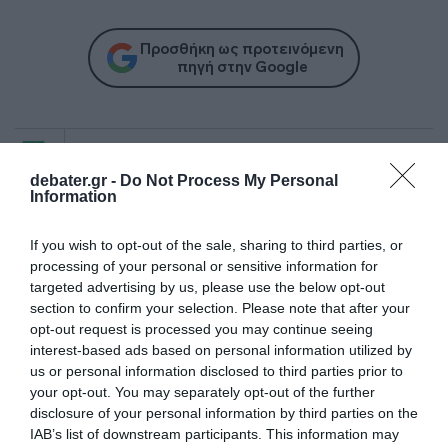
Προσθήκη ως προτεινόμενη
πηγή στην Google
Ακολούθησε το debater.gr στο
Google News
και μάθετε πρώτοι όλες τις ειδήσεις
debater.gr -
Do Not Process My Personal
Information
Share
Tweet
If you wish to opt-out of the sale, sharing to third parties, or
processing of your personal or sensitive information for
KATE MIDDLETON
ΒΑΣΙΛΙΚΗ ΟΙΚΟΓΕΝΕΙΑ
targeted advertising by us, please use the below opt-out
section to confirm your selection. Please note that after your
ΓΕΝΕΘΛΙΑ
ΚΕΙΤ ΜΙΝΤΛΕΤΟΝ
opt-out request is processed you may continue seeing
interest-based ads based on personal information utilized by
ΔΙΑΦΗΜΙΣΗ
us or personal information disclosed to third parties prior to
your opt-out. You may separately opt-out of the further
disclosure of your personal information by third parties on the
IAB’s list of downstream participants. This information may