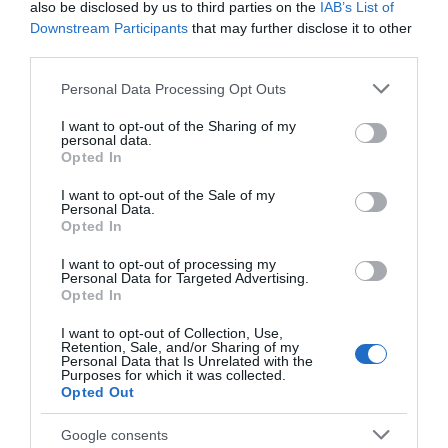
also be disclosed by us to third parties on the
IAB’s List of
Downstream Participants
that may further disclose it to other
third parties.
Please note that this website/app uses one or more Google
Personal Data Processing Opt Outs
services and may gather and store information including but
not limited to your visit or usage behaviour. You may click to
I want to opt-out of the Sharing of my
personal data.
grant or deny consent to Google and its third-party tags to
Opted In
use your data for below specified purposes in below Google
ΣΧΟΛΙΑ
consent section.
I want to opt-out of the Sale of my
Personal Data.
Opted In
I want to opt-out of processing my
Personal Data for Targeted Advertising.
Opted In
I want to opt-out of Collection, Use,
Retention, Sale, and/or Sharing of my
Personal Data that Is Unrelated with the
Purposes for which it was collected.
Opted Out
Google consents