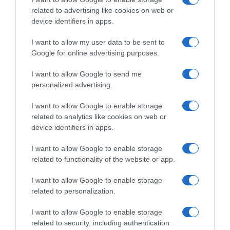
related to advertising like cookies on web or
device identifiers in apps.
I want to allow my user data to be sent to
Google for online advertising purposes.
I want to allow Google to send me
personalized advertising.
I want to allow Google to enable storage
related to analytics like cookies on web or
device identifiers in apps.
I want to allow Google to enable storage
LIFESTYLE
related to functionality of the website or app.
Οι Queens Of The Stone Age
δημιούργησαν τηλεφωνική γραμμή…
I want to allow Google to enable storage
related to personalization.
παραπόνων για τους θαυμαστές τους
I want to allow Google to enable storage
Η τηλεφωνική γραμμή είναι διαθέσιμη 24/7 για να μπορούν
related to security, including authentication
οι καλούντες να αφήσουν μήνυμα