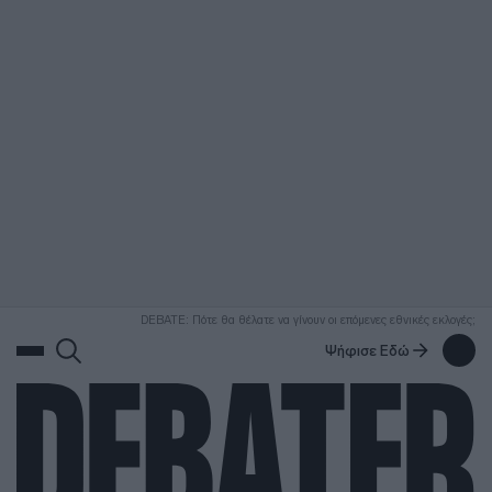
ΑΝΑΖΗΤΗΣΗ
DEBATE: Πότε θα θέλατε να γίνουν οι επόμενες εθνικές εκλογές;
Ψήφισε Εδώ