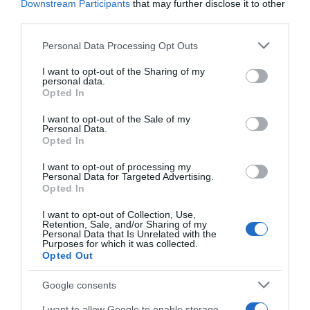
Downstream Participants
that may further disclose it to other
third parties.
Please note that this website/app uses one or more Google
Personal Data Processing Opt Outs
services and may gather and store information including but
not limited to your visit or usage behaviour. You may click to
I want to opt-out of the Sharing of my
personal data.
grant or deny consent to Google and its third-party tags to
Opted In
use your data for below specified purposes in below Google
consent section.
I want to opt-out of the Sale of my
Personal Data.
Opted In
I want to opt-out of processing my
Personal Data for Targeted Advertising.
Opted In
I want to opt-out of Collection, Use,
Retention, Sale, and/or Sharing of my
Personal Data that Is Unrelated with the
Purposes for which it was collected.
LIFESTYLE
Opted Out
Google consents
I want to allow Google to enable storage