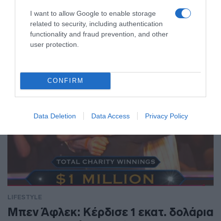
I want to allow Google to enable storage
Ο Σταύρος Φλώρος έχει επιστρέψει στην Ελλάδα, από την
related to security, including authentication
Αμερική όπου βρισκόταν σε κέντρο αποκατάστασης στο
functionality and fraud prevention, and other
Μαϊάμι
user protection.
CONFIRM
Data Deletion
Data Access
Privacy Policy
LIFESTYLE
Μπεν Άφλεκ: Κέρδισε 1 εκατ. δολάρια