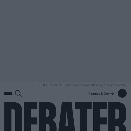
ΑΝΑΖΗΤΗΣΗ
DEBATE: Πότε θα θέλατε να γίνουν οι επόμενες εθνικές εκλογές;
Ψήφισε Εδώ