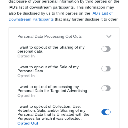
disclosure of your personal information by third parties on the
IAB’s list of downstream participants. This information may
also be disclosed by us to third parties on the
IAB’s List of
Downstream Participants
that may further disclose it to other
third parties.
Please note that this website/app uses one or more Google
Personal Data Processing Opt Outs
services and may gather and store information including but
not limited to your visit or usage behaviour. You may click to
I want to opt-out of the Sharing of my
personal data.
grant or deny consent to Google and its third-party tags to
Opted In
use your data for below specified purposes in below Google
consent section.
I want to opt-out of the Sale of my
Personal Data.
Opted In
I want to opt-out of processing my
Personal Data for Targeted Advertising.
Opted In
I want to opt-out of Collection, Use,
Retention, Sale, and/or Sharing of my
Personal Data that Is Unrelated with the
LIFESTYLE
Purposes for which it was collected.
Opted Out