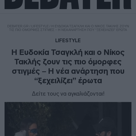
DEBATER.GR
/
LIFESTYLE
/
Η ΕΥΔΟΚΊΑ ΤΣΑΓΚΛΉ ΚΑΙ Ο ΝΊΚΟΣ ΤΑΚΛΉΣ ΖΟΥΝ
ΤΙΣ ΠΙΟ ΌΜΟΡΦΕΣ ΣΤΙΓΜΈΣ – Η ΝΈΑ ΑΝΆΡΤΗΣΗ ΠΟΥ “ΞΕΧΕΙΛΊΖΕΙ” ΈΡΩΤΑ
LIFESTYLE
Η Ευδοκία Τσαγκλή και ο Νίκος
Τακλής ζουν τις πιο όμορφες
στιγμές – Η νέα ανάρτηση που
“ξεχειλίζει” έρωτα
Δείτε τους να αγκαλιάζονται!