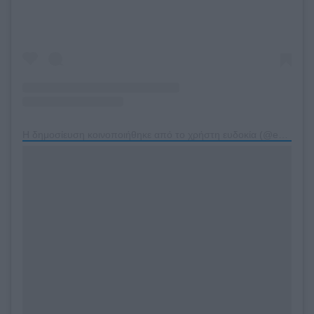
Η δημοσίευση κοινοποιήθηκε από το χρήστη ευδοκία (@evdokeah)