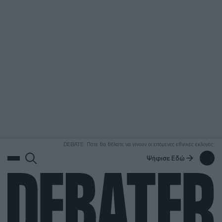
ΑΝΑΖΗΤΗΣΗ
DEBATE: Πότε θα θέλατε να γίνουν οι επόμενες εθνικές εκλογές;
Ψήφισε Εδώ