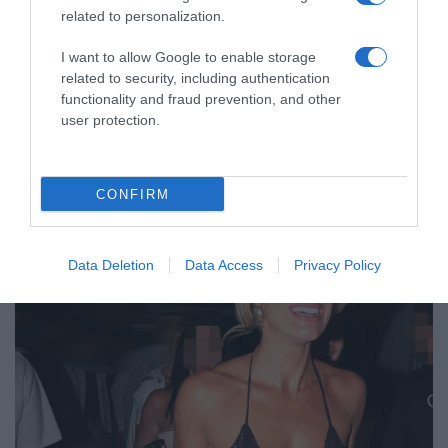
related to personalization.
LIFESTYLE
Οι Queens Of The Stone Age
I want to allow Google to enable storage
δημιούργησαν τηλεφωνική γραμμή…
related to security, including authentication
παραπόνων για τους θαυμαστές τους
functionality and fraud prevention, and other
user protection.
Η τηλεφωνική γραμμή είναι διαθέσιμη 24/7 για να μπορούν
οι καλούντες να αφήσουν μήνυμα
CONFIRM
Data Deletion
Data Access
Privacy Policy