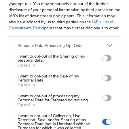
your opt-out. You may separately opt-out of the further
disclosure of your personal information by third parties on the
IAB’s list of downstream participants. This information may
also be disclosed by us to third parties on the
IAB’s List of
Downstream Participants
that may further disclose it to other
third parties.
Please note that this website/app uses one or more Google
Personal Data Processing Opt Outs
services and may gather and store information including but
not limited to your visit or usage behaviour. You may click to
I want to opt-out of the Sharing of my
personal data.
grant or deny consent to Google and its third-party tags to
Opted In
use your data for below specified purposes in below Google
consent section.
I want to opt-out of the Sale of my
Personal Data.
Opted In
I want to opt-out of processing my
Personal Data for Targeted Advertising.
Opted In
I want to opt-out of Collection, Use,
Retention, Sale, and/or Sharing of my
Personal Data that Is Unrelated with the
Purposes for which it was collected.