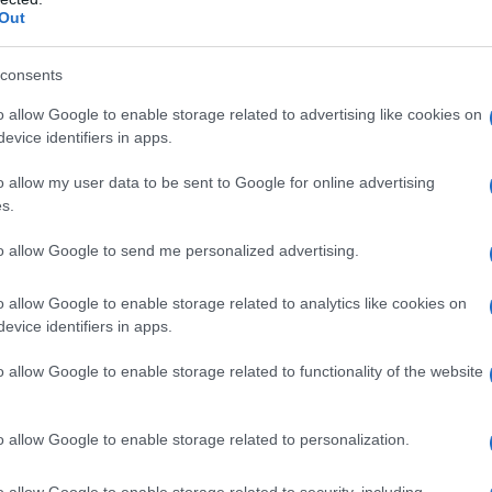
Out
αι γι’ αυτά που γράφονται. Δε σέβονται
ένα κλικ όλα και τίποτα άλλο. Είναι στην
consents
 αγώνα του, δίνει τη μάχη του και
o allow Google to enable storage related to advertising like cookies on
αι δύσκολα για όλους μας, πιστέψτε με.
evice identifiers in apps.
ίναι όπως τα ξέρετε. Δεν υπάρχει κάτι
o allow my user data to be sent to Google for online advertising
s.
κινητό μου, τα μπλοκάρω. Εσάς δεν θα
δελφό σας; Με θυμώνει… Κάθε φορά το
to allow Google to send me personalized advertising.
ήσει ένας άνθρωπος, δυστυχώς, αυτοί
o allow Google to enable storage related to analytics like cookies on
evice identifiers in apps.
o allow Google to enable storage related to functionality of the website
o allow Google to enable storage related to personalization.
o allow Google to enable storage related to security, including