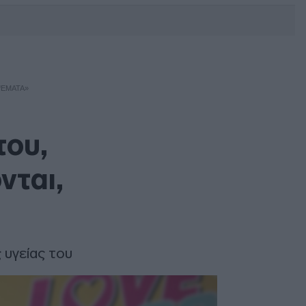
DEBATE: Πότε θα θέλατε να
γίνουν οι επόμενες εθνικές
εκλογές;
ΨΈΜΑΤΑ»
του,
νται,
υγείας του