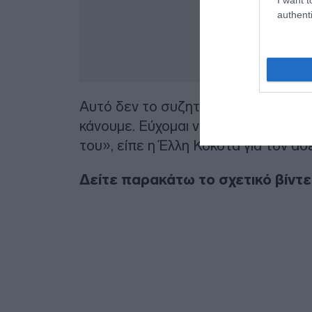
authenti
Αυτό δεν το συζητάμε τώρα. Να γίνει
κάνουμε. Εύχομαι να γίνει γρήγορα κ
του», είπε η Έλλη Κόκοτα για τον αδ
Δείτε παρακάτω το σχετικό βίντε