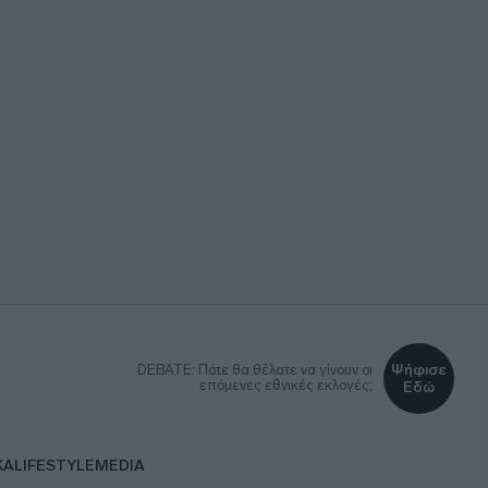
Ψήφισε
DEBATE: Πότε θα θέλατε να γίνουν οι
επόμενες εθνικές εκλογές;
Εδώ
ΚΑ
LIFESTYLE
MEDIA