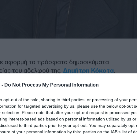
ε αφορμή τα πρόσφατα δημοσιεύματα
είας του αδελφού της,
Δημήτρη Κόκοτα
.
ντρέπεται για όσα βλέπουν το φως της
 -
Do Not Process My Personal Information
 όλα αυτά είναι ψέματα.
to opt-out of the sale, sharing to third parties, or processing of your per
ανάκτησή της για τις ανυπόστατες
formation for targeted advertising by us, please use the below opt-out s
ς διαφορετική εικόνα από την
r selection. Please note that after your opt-out request is processed y
ικογένεια και θέλησε να βάλει ένα
eing interest-based ads based on personal information utilized by us or
disclosed to third parties prior to your opt-out. You may separately opt-
ηση ώστε να προστατεύσει τον
losure of your personal information by third parties on the IAB’s list of
δύσκολη μάχη.