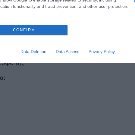
cation functionality and fraud prevention, and other user protection.
CONFIRM
 καλά με το καλό και θα δούμε τι θα
Data Deletion
Data Access
Privacy Policy
αλά και να γυρίσει στους αγαπημένους
ερφό της.
ο: