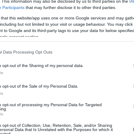
. This information may also be disclosed by us to third parties on the
IA
Participants
that may further disclose it to other third parties.
ΙΑΦΗΜΙΣΗ
 that this website/app uses one or more Google services and may gath
including but not limited to your visit or usage behaviour. You may click 
 to Google and its third-party tags to use your data for below specifi
ogle consent section.
l Data Processing Opt Outs
o opt-out of the Sharing of my personal data.
In
o opt-out of the Sale of my Personal Data.
In
ας: Τα νεότερα για την υγεία του μετά
ρφή του, Έλλη
to opt-out of processing my Personal Data for Targeted
ing.
In
 Κόκοτα για τον τραγουδιστή
o opt-out of Collection, Use, Retention, Sale, and/or Sharing
ersonal Data that Is Unrelated with the Purposes for which it
lected.