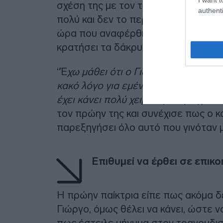
σχέση της με τον τραγουδιστή, όπο
authenti
πολύ και δεν το περίμενε μετά από ό
ώρα που αναφέρθηκε στον πρώην τη
κρατήσει τα δάκρυα της.
“Έ
χω μάθει ότι ο Γιώργος με έχει στ
κακό λόγο για εμένα. Οποιοσδήποτε
έχει κάνει πολύ χειρότερα πράγματα
τον πρώην της και συνέχισε πως ο κ
παρεξηγήσει όλο αυτό που γινόταν μέ
Επιθυμεί να έρθει σε επικ
Η πρώην παίκτρια είπε πως ακόμα δε
Γιώργο, όμως θέλει να κάνει, ώστε 
πως έστειλε μήνυμα στον τραγουδισ