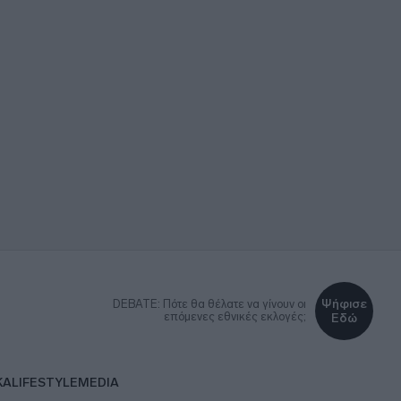
Ψήφισε
DEBATE: Πότε θα θέλατε να γίνουν οι
επόμενες εθνικές εκλογές;
Εδώ
ΚΑ
LIFESTYLE
MEDIA