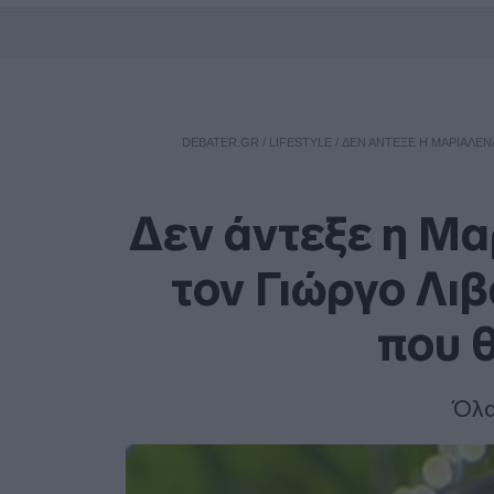
DEBATER.GR
/
LIFESTYLE
/
ΔΕΝ ΆΝΤΕΞΕ Η ΜΑΡΙΑΛΈΝΑ
Δεν άντεξε η Μα
τον Γιώργο Λιβ
που θ
Όλα