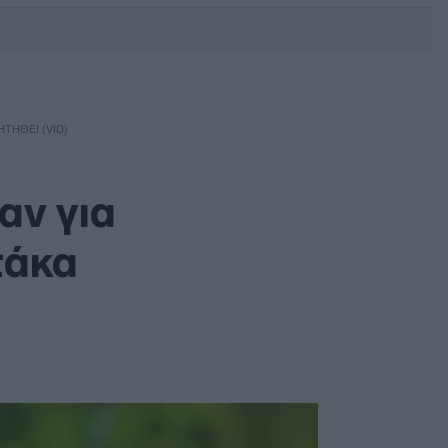
DEBATE: Πότε θα θέλατε να
γίνουν οι επόμενες εθνικές
εκλογές;
ΗΤΗΘΕΊ (VID)
αν για
τάκα