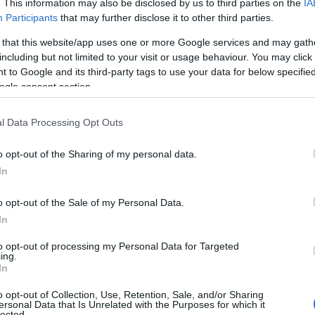
. This information may also be disclosed by us to third parties on the
IA
ο και τον
ημιτελικό
του ριάλιτι
Participants
that may further disclose it to other third parties.
ια όλους και για όλα. Για τις στιγμές που
 that this website/app uses one or more Google services and may gath
την παραλία, την σχέση της με τον
including but not limited to your visit or usage behaviour. You may click 
λη
, αλλά και τον πρώην της Γιώργο Λιβάνη.
 to Google and its third-party tags to use your data for below specifi
ogle consent section.
ΙΑΦΗΜΙΣΗ
l Data Processing Opt Outs
o opt-out of the Sharing of my personal data.
In
o opt-out of the Sale of my Personal Data.
In
to opt-out of processing my Personal Data for Targeted
ing.
In
o opt-out of Collection, Use, Retention, Sale, and/or Sharing
ersonal Data that Is Unrelated with the Purposes for which it
lected.