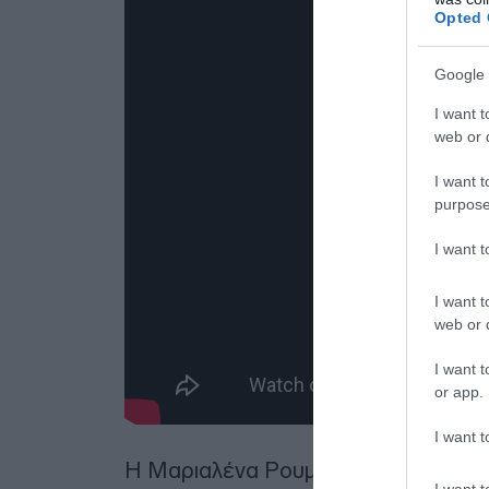
Opted 
Google 
I want t
web or d
I want t
purpose
I want 
I want t
web or d
I want t
or app.
I want t
Η Μαριαλένα Ρουμελιώτη, συγκεκρι
I want t