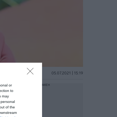
05.07.2021 | 15:19
sonal or
ΔΙΑΦΗΜΙΣΗ
ection to
ou may
 personal
out of the
 downstream