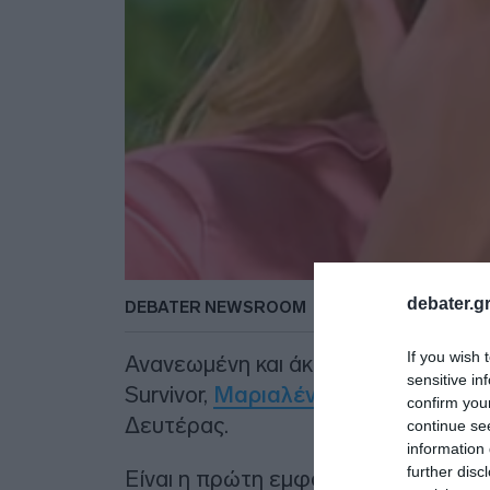
debater.gr
DEBATER NEWSROOM
If you wish 
Ανανεωμένη και άκρως αποκαλυπτική
sensitive in
Survivor,
Μαριαλένα Ρουμελιώτη
στ
confirm you
Δευτέρας.
continue se
information 
further disc
Είναι η πρώτη εμφάνιση και συνέντ