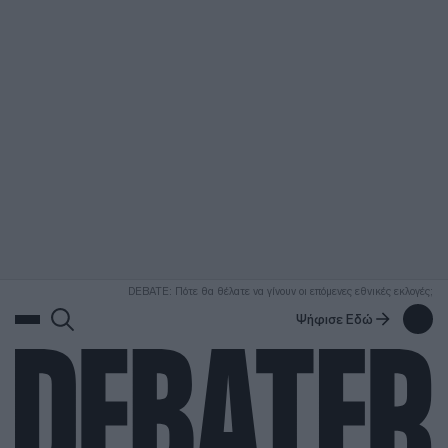
ΑΝΑΖΗΤΗΣΗ
DEBATE: Πότε θα θέλατε να γίνουν οι επόμενες εθνικές εκλογές;
Ψήφισε Εδώ