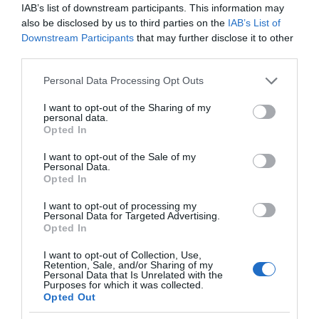
IAB’s list of downstream participants. This information may
also be disclosed by us to third parties on the
IAB’s List of
Downstream Participants
that may further disclose it to other
third parties.
Please note that this website/app uses one or more Google
Personal Data Processing Opt Outs
services and may gather and store information including but
not limited to your visit or usage behaviour. You may click to
I want to opt-out of the Sharing of my
personal data.
grant or deny consent to Google and its third-party tags to
Opted In
use your data for below specified purposes in below Google
consent section.
I want to opt-out of the Sale of my
Personal Data.
Opted In
I want to opt-out of processing my
Personal Data for Targeted Advertising.
Opted In
I want to opt-out of Collection, Use,
Retention, Sale, and/or Sharing of my
Personal Data that Is Unrelated with the
Purposes for which it was collected.
Opted Out
LIFESTYLE