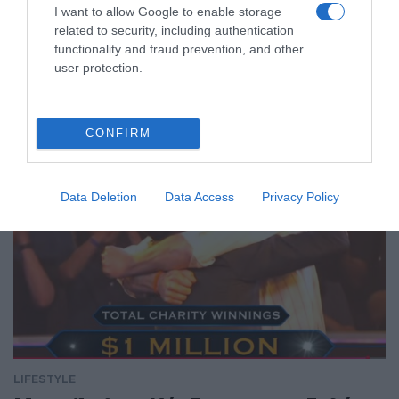
I want to allow Google to enable storage
Instagram
related to security, including authentication
functionality and fraud prevention, and other
Ο Σταύρος Φλώρος έχει επιστρέψει στην Ελλάδα, από την
user protection.
Αμερική όπου βρισκόταν σε κέντρο αποκατάστασης στο
Μαϊάμι
CONFIRM
Data Deletion
Data Access
Privacy Policy
LIFESTYLE