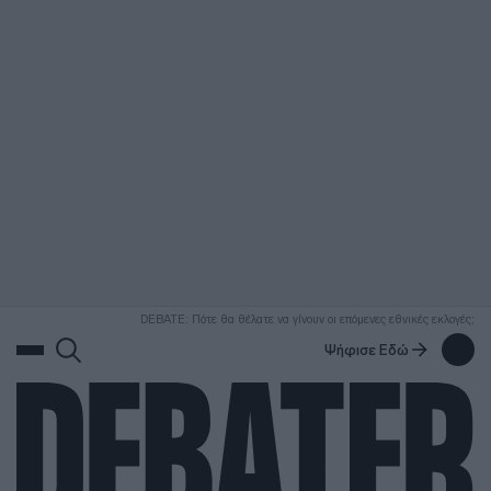
ΑΝΑΖΗΤΗΣΗ
DEBATE: Πότε θα θέλατε να γίνουν οι επόμενες εθνικές εκλογές;
Ψήφισε Εδώ