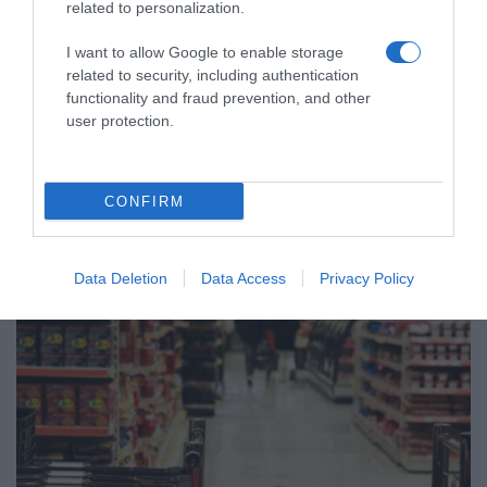
related to personalization.
I want to allow Google to enable storage
related to security, including authentication
ΟΙΚΟΝΟΜΙΑ
functionality and fraud prevention, and other
Ελληνική Αναπτυξιακή Τράπεζα: Με
user protection.
“προίκα” 2 δισ. ευρώ ανοίγει δρόμο
για δάνεια έως 5 δισ. σε μικρομεσαίες
CONFIRM
επιχειρήσεις
Η Ελλάδα αποκτά έναν "πολυεργαλείο ανάπτυξης"
Data Deletion
Data Access
Privacy Policy