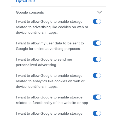
Opted Out
Google consents
ΟΙΚΟΝΟΜΙΑ
I want to allow Google to enable storage
Ο “χάρτης” των πληρωμών από τον e-
related to advertising like cookies on web or
ΕΦΚΑ και τη ΔΥΠΑ έως τις 14
device identifiers in apps.
Αυγούστου
I want to allow my user data to be sent to
Συνολικά 56.756.000 ευρώ θα καταβληθούν
Google for online advertising purposes.
σε 58.370 δικαιούχους
I want to allow Google to send me
personalized advertising.
I want to allow Google to enable storage
related to analytics like cookies on web or
device identifiers in apps.
I want to allow Google to enable storage
related to functionality of the website or app.
I want to allow Google to enable storage