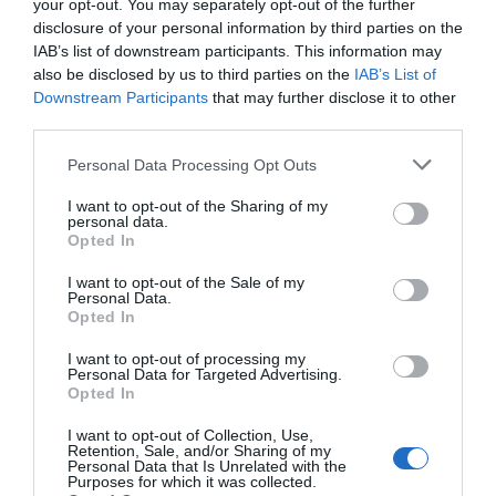
your opt-out. You may separately opt-out of the further
disclosure of your personal information by third parties on the
IAB’s list of downstream participants. This information may
also be disclosed by us to third parties on the
IAB’s List of
Downstream Participants
that may further disclose it to other
third parties.
ΟΙΚΟΝΟΜΙΑ
Please note that this website/app uses one or more Google
Personal Data Processing Opt Outs
services and may gather and store information including but
not limited to your visit or usage behaviour. You may click to
I want to opt-out of the Sharing of my
personal data.
grant or deny consent to Google and its third-party tags to
Opted In
use your data for below specified purposes in below Google
consent section.
I want to opt-out of the Sale of my
Personal Data.
Opted In
I want to opt-out of processing my
Personal Data for Targeted Advertising.
Opted In
I want to opt-out of Collection, Use,
Retention, Sale, and/or Sharing of my
Personal Data that Is Unrelated with the
Purposes for which it was collected.