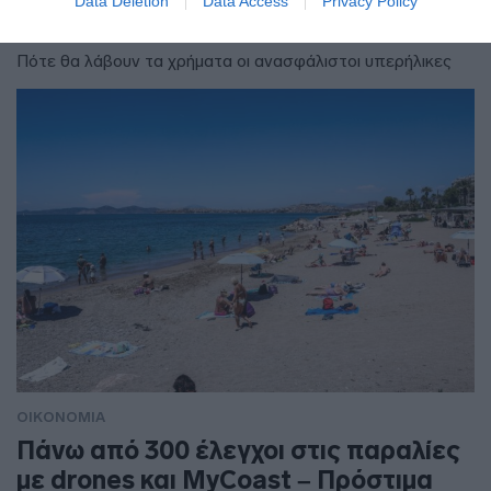
Data Deletion
Data Access
Privacy Policy
και μη μισθωτοί
Πότε θα λάβουν τα χρήματα οι ανασφάλιστοι υπερήλικες
ΟΙΚΟΝΟΜΙΑ
Πάνω από 300 έλεγχοι στις παραλίες
με drones και MyCoast – Πρόστιμα