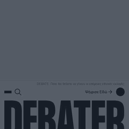
ΑΝΑΖΗΤΗΣΗ
DEBATE: Πότε θα θέλατε να γίνουν οι επόμενες εθνικές εκλογές;
Ψήφισε Εδώ