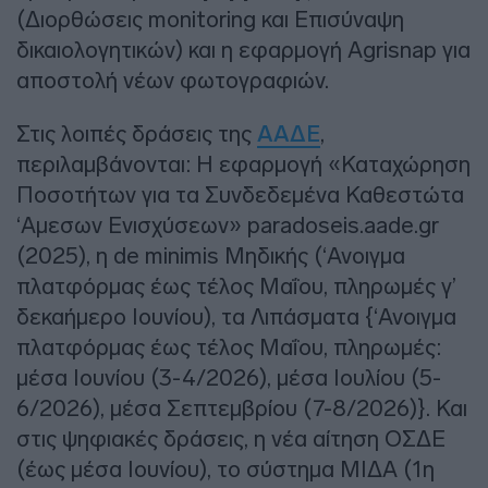
(Διορθώσεις monitoring και Επισύναψη
δικαιολογητικών) και η εφαρμογή Agrisnap για
αποστολή νέων φωτογραφιών.
Στις λοιπές δράσεις της
ΑΑΔΕ
,
περιλαμβάνονται: Η εφαρμογή «Καταχώρηση
Ποσοτήτων για τα Συνδεδεμένα Καθεστώτα
‘Αμεσων Ενισχύσεων» paradoseis.aade.gr
(2025), η de minimis Μηδικής (‘Ανοιγμα
πλατφόρμας έως τέλος Μαΐου, πληρωμές γ’
δεκαήμερο Ιουνίου), τα Λιπάσματα {‘Ανοιγμα
πλατφόρμας έως τέλος Μαΐου, πληρωμές:
μέσα Ιουνίου (3-4/2026), μέσα Ιουλίου (5-
6/2026), μέσα Σεπτεμβρίου (7-8/2026)}. Και
στις ψηφιακές δράσεις, η νέα αίτηση ΟΣΔΕ
(έως μέσα Ιουνίου), το σύστημα ΜΙΔΑ (1η