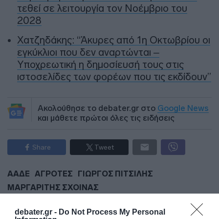
τεθεί σε λειτουργία τον Νοέμβριο του
2028
Χατζηδάκης: “Άκυρες από 1η Οκτωβρίου οι
εγκύκλιοι που δεν αναρτώνται –
Υποχρεωτική η δημοσίευσή τους στις
ιστοσελίδες των φορέων που τις εκδίδουν”
Ακολούθησε το debater.gr στο
Google News
και μάθετε πρώτοι όλες τις ειδήσεις
Share
Tweet
ΑΑΔΕ
ΑΓΡΟΤΕΣ
ΓΙΩΡΓΟΣ ΠΙΤΣΙΛΗΣ
ΜΑΡΓΑΡΙΤΗΣ ΣΧΟΙΝΑΣ
ΔΙΑΦΗΜΙΣΗ
debater.gr -
Do Not Process My Personal