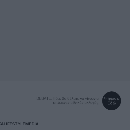
Ψήφισε
DEBATE: Πότε θα θέλατε να γίνουν οι
επόμενες εθνικές εκλογές;
Εδώ
ΚΑ
LIFESTYLE
MEDIA