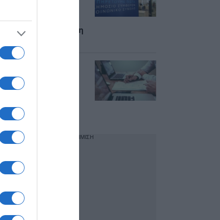
εκατ. ευρώ σε
επιχειρήσεις μετά
από “σαφάρι” της
ΑΑΔΕ – Στο 37,42% η
παραβατικότητα
ΑΑΔΕ: Νέα ρεκόρ
στην διαδικασία
εμπρόθεσμης
υποβολής των
φορολογικών
δηλώσεων
ΔΙΑΦΗΜΙΣΗ