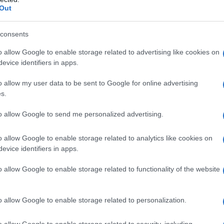
κές μεταβολές που έχουν καταχωριστεί
Out
consents
έτουν Αριθμό Φορολογικού Μητρώου
o allow Google to enable storage related to advertising like cookies on
, απαιτείται να υποβληθεί αίτημα για
evice identifiers in apps.
0 Αυγούστου 2026
, προκειμένου να
o allow my user data to be sent to Google for online advertising
σχυσης.
s.
πιπλέον
33.351 ΑΦΜ
, για τα οποία είτε
to allow Google to send me personalized advertising.
ογαριασμού σε μορφή IBAN στην ΑΑΔΕ
ένος. Για τις περιπτώσεις αυτές, η
o allow Google to enable storage related to analytics like cookies on
evice identifiers in apps.
νυμα στους δικαιούχους, ώστε να
ικό IBAN και να λάβουν την ενίσχυση.
o allow Google to enable storage related to functionality of the website
o allow Google to enable storage related to personalization.
o allow Google to enable storage related to security, including