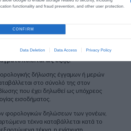
cation functionality and fraud prevention, and other user protection.
CONFIRM
Data Deletion
Data Access
Privacy Policy
αγματοποιείται ως εξής:
φορολογικής δήλωσης έγγαμων ή μερών
αταβάλλεται στο σύνολό της στον
ίωσης που έχει δηλωθεί ως υπόχρεος
γίας εισοδήματος.
ών φορολογικών δηλώσεων των γονέων,
αρτώμενα τέκνα καταβάλλεται κατά το
ά εξαρτώμενα τέκνα, η ενίσχυση