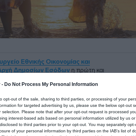
ργείο Εθνικής Οικονομίας και
Αρχή Δημοσίων Εσόδων
η πρώτη και
εφάπαξ οικονομικής ενίσχυσης σε
 -
Do Not Process My Personal Information
υρώ για κάθε εξαρτώμενο τέκνο.
to opt-out of the sale, sharing to third parties, or processing of your per
ούχοι
για
1.525.188
εξαρτώμενα τέκνα,
formation for targeted advertising by us, please use the below opt-out s
κε σε
219.737.550 ευρώ
. Το ποσό θα
r selection. Please note that after your opt-out request is processed y
έσα στην ημέρα στους τραπεζικούς
eing interest-based ads based on personal information utilized by us or
disclosed to third parties prior to your opt-out. You may separately opt-
losure of your personal information by third parties on the IAB’s list of