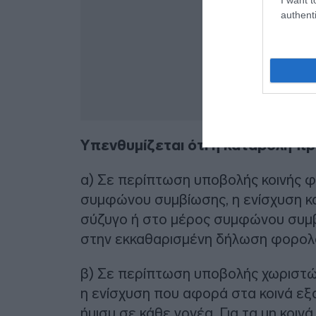
authenti
Υπενθυμίζεται ότι η καταβολή πρ
α) Σε περίπτωση υποβολής κοινής 
συμφώνου συμβίωσης, η ενίσχυση κ
σύζυγο ή στο μέρος συμφώνου συμβ
στην εκκαθαρισμένη δήλωση φορολο
β) Σε περίπτωση υποβολής χωριστ
η ενίσχυση που αφορά στα κοινά εξ
ήμισυ σε κάθε γονέα. Για τα μη κοιν