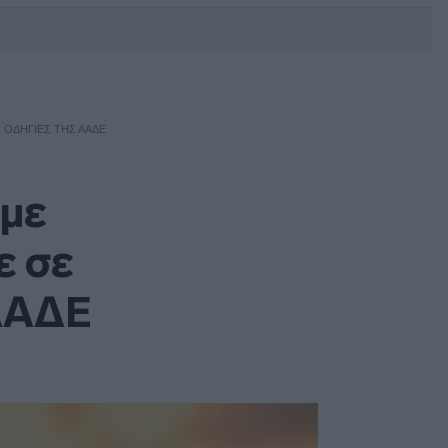
DEBATE: Πότε θα θέλατε να
γίνουν οι επόμενες εθνικές
εκλογές;
Ι ΟΔΗΓΊΕΣ ΤΗΣ ΑΑΔΕ
 με
ε σε
 ΑΑΔΕ