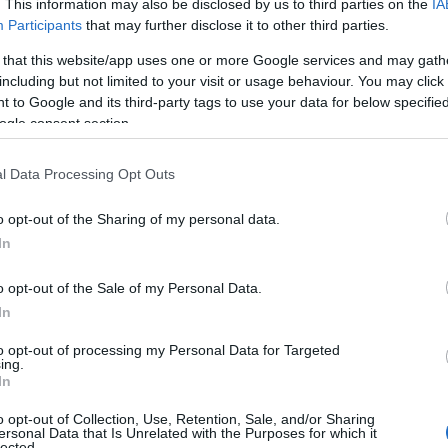
. This information may also be disclosed by us to third parties on the
IA
ΙΑΦΗΜΙΣΗ
Participants
that may further disclose it to other third parties.
 that this website/app uses one or more Google services and may gath
including but not limited to your visit or usage behaviour. You may click 
 to Google and its third-party tags to use your data for below specifi
ogle consent section.
l Data Processing Opt Outs
o opt-out of the Sharing of my personal data.
In
o opt-out of the Sale of my Personal Data.
 που απέκτησαν παιδί το 2025 ή το 2026
In
 καταβολή. Ειδικότερα, σύμφωνα με τη
ου γεννήθηκαν από 1 Ιανουαρίου 2025
to opt-out of processing my Personal Data for Targeted
ing.
μική ενίσχυση θα καταβληθεί έως την
31η
In
ορισμό των δικαιούχων θα ληφθούν υπόψη
o opt-out of Collection, Use, Retention, Sale, and/or Sharing
ας εισοδήματος που υποβάλλονται κατά
ersonal Data that Is Unrelated with the Purposes for which it
lected.