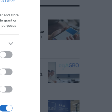
B’s List of
ΣΧΕΤΙΚΑ ΜΕ:ΑΑΔΕ
er and store
to grant or
Στο “μικροσκόπιο”
ed purposes
της ΑΑΔΕ οι
μεταφορές χρημάτων
– Οι συναλλαγές που
μπορεί να
φορολογηθούν ως
δωρεές
Μητσοτάκης στην
παρουσίαση της
εφαρμογής myAGRO:
“Σήμερα είναι μια
μεγάλη μέρα για τον
πρωτογενή τομέα”
“Λουκέτα” και
πρόστιμα άνω του 1