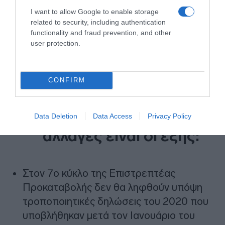
I want to allow Google to enable storage
related to security, including authentication
functionality and fraud prevention, and other
user protection.
CONFIRM
Οι πρώτες σημαντικές
Data Deletion
Data Access
Privacy Policy
αλλαγές είναι οι εξής:
Στον 7ο κύκλο της Επιστρεπτέας
Προκαταβολής δεν θα ληφθούν υπόψη
τροποποιητικές δηλώσεις του 2020 που
υποβλήθηκαν μετά τον Ιανουάριο του