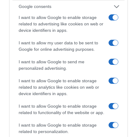
φακέλων. Οι κ.κ. Χρήστος Σταϊκούρας και
Google consents
Κωστής Χατζηδάκης διαβεβαιώνουν ότι σε
όλες τις ύποπτες περιπτώσεις, τα στοιχεία
I want to allow Google to enable storage
related to advertising like cookies on web or
θα συγκεντρωθούν και θα διαβιβαστούν
device identifiers in apps.
άμεσα στις αρμόδιες εισαγγελικές αρχές και
θα ακολουθήσουν οι προσήκουσες κατά
I want to allow my user data to be sent to
Google for online advertising purposes.
περίπτωση ενέργειες.
I want to allow Google to send me
Παράλληλα, για την αποφυγή αντίστοιχων
personalized advertising.
φαινομένων στο μέλλον, τα δύο Υπουργεία
I want to allow Google to enable storage
δρομολογούν αλλαγές στο υφιστάμενο
related to analytics like cookies on web or
νομοθετικό πλαίσιο ορισμένων μέτρων
device identifiers in apps.
στήριξης.
I want to allow Google to enable storage
related to functionality of the website or app.
ΔΙΑΦΗΜΙΣΗ
I want to allow Google to enable storage
related to personalization.