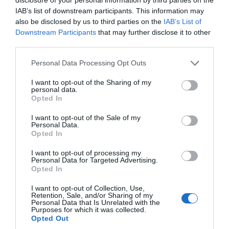
IAB’s list of downstream participants. This information may
ΔΙΑΦΗΜΙΣΗ
also be disclosed by us to third parties on the
IAB’s List of
Downstream Participants
that may further disclose it to other
third parties.
Please note that this website/app uses one or more Google
Personal Data Processing Opt Outs
services and may gather and store information including but
not limited to your visit or usage behaviour. You may click to
I want to opt-out of the Sharing of my
personal data.
grant or deny consent to Google and its third-party tags to
Opted In
use your data for below specified purposes in below Google
consent section.
I want to opt-out of the Sale of my
Personal Data.
Opted In
I want to opt-out of processing my
Οι υπουργοί Οικονομικών και Εργασίας και
Personal Data for Targeted Advertising.
Opted In
Κοινωνικών Υποθέσεων έδωσαν εντολή να
εντατικοποιηθούν περαιτέρω οι έλεγχοι και
I want to opt-out of Collection, Use,
Retention, Sale, and/or Sharing of my
να συνεργαστούν οι αρμόδιες ελεγκτικές
Personal Data that Is Unrelated with the
Purposes for which it was collected.
υπηρεσίες για την ταχεία ολοκλήρωση των
Opted Out