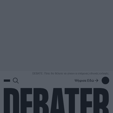
ΑΝΑΖΗΤΗΣΗ
DEBATE: Πότε θα θέλατε να γίνουν οι επόμενες εθνικές εκλογές;
Ψήφισε Εδώ