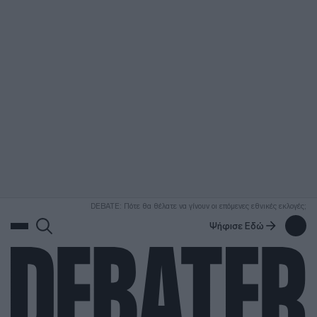
ΑΝΑΖΗΤΗΣΗ
DEBATE: Πότε θα θέλατε να γίνουν οι επόμενες εθνικές εκλογές;
Ψήφισε Εδώ