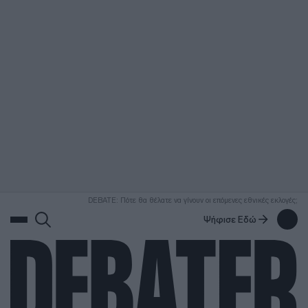
ΑΝΑΖΗΤΗΣΗ
DEBATE: Πότε θα θέλατε να γίνουν οι επόμενες εθνικές εκλογές;
Ψήφισε Εδώ