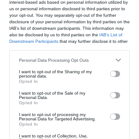
interest-based ads based on personal information utilized by
us or personal information disclosed to third parties prior to
your opt-out. You may separately opt-out of the further
disclosure of your personal information by third parties on the
IAB’s list of downstream participants. This information may
also be disclosed by us to third parties on the
IAB’s List of
Downstream Participants
that may further disclose it to other
third parties.
Please note that this website/app uses one or more Google
Personal Data Processing Opt Outs
services and may gather and store information including but
ΟΙΚΟΝΟΜΙΑ
not limited to your visit or usage behaviour. You may click to
I want to opt-out of the Sharing of my
personal data.
grant or deny consent to Google and its third-party tags to
Οι όροι και οι προϋποθέσεις ένταξης στα
Opted In
use your data for below specified purposes in below Google
μέτρα στήριξης των καλλιτεχνών για τον
consent section.
I want to opt-out of the Sale of my
Ιανουάριο του 2022
Personal Data.
Opted In
Τι γράφει η ανακοίνωση του υπουργείου Εργασίας και
Κοινωνικών Υποθέσεων
I want to opt-out of processing my
Personal Data for Targeted Advertising.
Opted In
31.12.2021 - 14:01
I want to opt-out of Collection, Use,