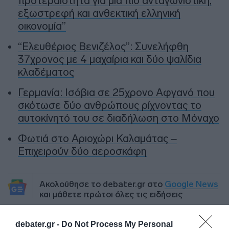
προτεραιότητα για μία πιο ανταγωνιστική,
εξωστρεφή και ανθεκτική ελληνική
οικονομία”
“Ελευθέριος Βενιζέλος”: Συνελήφθη
37χρονος με 4 μαχαίρια και δύο ψαλίδια
κλαδέματος
Γερμανία: Ισόβια σε 25χρονο Αφγανό που
σκότωσε δύο ανθρώπους ρίχνοντας το
αυτοκίνητό του σε διαδήλωση στο Μόναχο
Φωτιά στο Αριοχώρι Καλαμάτας –
Επιχειρούν δύο αεροσκάφη
Ακολούθησε το debater.gr στο
Google News
και μάθετε πρώτοι όλες τις ειδήσεις
debater.gr -
Do Not Process My Personal
Share
Tweet