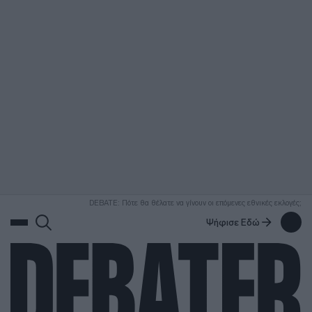
ΑΝΑΖΗΤΗΣΗ
DEBATE: Πότε θα θέλατε να γίνουν οι επόμενες εθνικές εκλογές;
Ψήφισε Εδώ