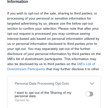
Information
ΒΡΑΒΕΙΑ
If you wish to opt-out of the sale, sharing to third parties, or
processing of your personal or sensitive information for
ΔΙΑΦΗΜΙΣΗ
targeted advertising by us, please use the below opt-out
section to confirm your selection. Please note that after your
opt-out request is processed you may continue seeing
interest-based ads based on personal information utilized by
us or personal information disclosed to third parties prior to
your opt-out. You may separately opt-out of the further
disclosure of your personal information by third parties on the
IAB’s list of downstream participants. This information may
also be disclosed by us to third parties on the
IAB’s List of
Downstream Participants
that may further disclose it to other
third parties.
Please note that this website/app uses one or more Google
Personal Data Processing Opt Outs
ΣΧΟΛΙΑ
services and may gather and store information including but
not limited to your visit or usage behaviour. You may click to
I want to opt-out of the Sharing of my
personal data.
grant or deny consent to Google and its third-party tags to
Opted In
use your data for below specified purposes in below Google
consent section.