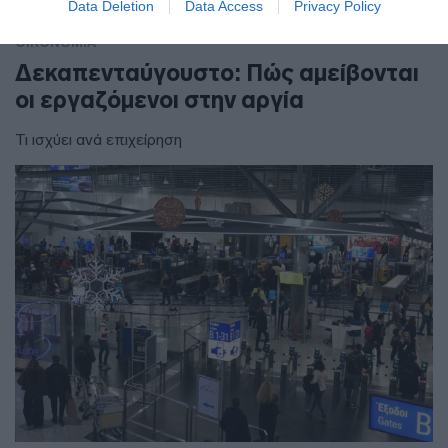
Data Deletion
Data Access
Privacy Policy
ΟΙΚΟΝΟΜΙΑ
Δεκαπενταύγουστο: Πώς αμείβονται
οι εργαζόμενοι στην αργία
Τι ισχύει ανά επιχείρηση