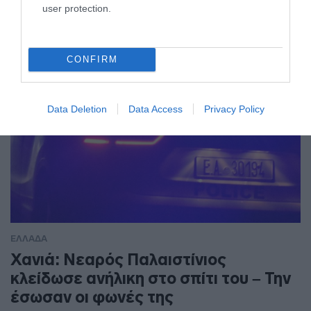
user protection.
CONFIRM
Data Deletion
Data Access
Privacy Policy
ΕΛΛΑΔΑ
Χανιά: Νεαρός Παλαιστίνιος
κλείδωσε ανήλικη στο σπίτι του – Την
έσωσαν οι φωνές της