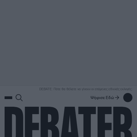
ΑΝΑΖΗΤΗΣΗ
DEBATE: Πότε θα θέλατε να γίνουν οι επόμενες εθνικές εκλογές;
Ψήφισε Εδώ