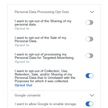
third parties.
Please note that this website/app uses one or more Google
Personal Data Processing Opt Outs
services and may gather and store information including but
not limited to your visit or usage behaviour. You may click to
I want to opt-out of the Sharing of my
personal data.
grant or deny consent to Google and its third-party tags to
Opted In
use your data for below specified purposes in below Google
consent section.
I want to opt-out of the Sale of my
Personal Data.
Opted In
ΣΧΟΛΙΑ
I want to opt-out of processing my
Personal Data for Targeted Advertising.
Opted In
I want to opt-out of Collection, Use,
Retention, Sale, and/or Sharing of my
Personal Data that Is Unrelated with the
Purposes for which it was collected.
Opted Out
Google consents
I want to allow Google to enable storage