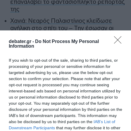
επαναλάβει το φαντασιόπληκτο ρεπορτάζ
της
Χανιά: Νεαρός Παλαιστίνιος κλείδωσε
ανήλικη στο σπίτι του – Την έσωσαν οι
φωνές της
debater.gr -
Do Not Process My Personal
Information
Ακολούθησε το debater.gr στο
Google News
και μάθετε πρώτοι όλες τις ειδήσεις
If you wish to opt-out of the sale, sharing to third parties, or
processing of your personal or sensitive information for
targeted advertising by us, please use the below opt-out
Share
Tweet
section to confirm your selection. Please note that after your
opt-out request is processed you may continue seeing
interest-based ads based on personal information utilized by
ΘΕΣΣΑΛΟΝΙΚΗ
ΚΑΤΕΡΙΝΗ
ΠΑΟΚ
us or personal information disclosed to third parties prior to
ΤΡΟΧΑΙΟ ΔΥΣΤΥΧΗΜΑ
your opt-out. You may separately opt-out of the further
disclosure of your personal information by third parties on the
ΔΙΑΦΗΜΙΣΗ
IAB’s list of downstream participants. This information may
also be disclosed by us to third parties on the
IAB’s List of
Downstream Participants
that may further disclose it to other