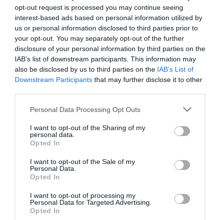
opt-out request is processed you may continue seeing
interest-based ads based on personal information utilized by
us or personal information disclosed to third parties prior to
your opt-out. You may separately opt-out of the further
disclosure of your personal information by third parties on the
IAB’s list of downstream participants. This information may
also be disclosed by us to third parties on the
IAB’s List of
Downstream Participants
that may further disclose it to other
third parties.
ΟΙΚΟΝΟΜΙΑ
Please note that this website/app uses one or more Google
Personal Data Processing Opt Outs
Ο “χάρτης” των πληρωμών από τον e-
services and may gather and store information including but
not limited to your visit or usage behaviour. You may click to
I want to opt-out of the Sharing of my
ΕΦΚΑ και τη ΔΥΠΑ έως τις 14
personal data.
grant or deny consent to Google and its third-party tags to
Opted In
Αυγούστου
use your data for below specified purposes in below Google
consent section.
I want to opt-out of the Sale of my
Συνολικά 56.756.000 ευρώ θα καταβληθούν
Personal Data.
σε 58.370 δικαιούχους
Opted In
I want to opt-out of processing my
Personal Data for Targeted Advertising.
Opted In