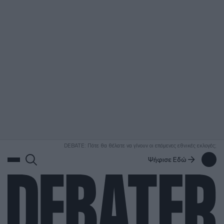
ΑΝΑΖΗΤΗΣΗ
DEBATE: Πότε θα θέλατε να γίνουν οι επόμενες εθνικές εκλογές;
Ψήφισε Εδώ