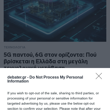
ΤΕΧΝΟΛΟΓΙΑ
5G παντού, 6G στον ορίζοντα: Πού
βρίσκεται η Ελλάδα στη μεγάλη
τεχνολογική μετάβαση
debater.gr -
Do Not Process My Personal
Τρία δισεκατομμύρια συνδρομές και περίπου 400
Information
εκατομμύρια νέοι χρήστες
If you wish to opt-out of the sale, sharing to third parties, or
processing of your personal or sensitive information for
targeted advertising by us, please use the below opt-out
section to confirm your selection. Please note that after your