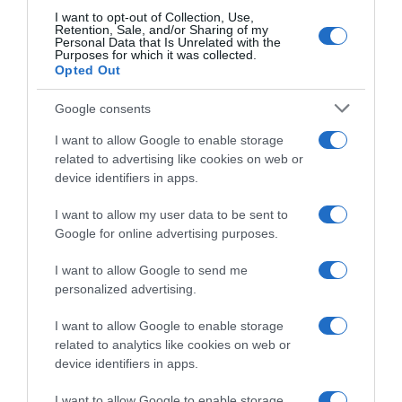
I want to opt-out of Collection, Use,
Retention, Sale, and/or Sharing of my
Personal Data that Is Unrelated with the
Purposes for which it was collected.
Opted Out
Google consents
I want to allow Google to enable storage
related to advertising like cookies on web or
device identifiers in apps.
ΥΓΕΙΑ
I want to allow my user data to be sent to
Health Monitoring: Η εθνική υποδομή
Google for online advertising purposes.
για αξιοποίηση δεδομένων υγείας
I want to allow Google to send me
προς όφελος των πολιτών
personalized advertising.
Παπαστεργίου: "Να έχουμε ισχυρότερη πρόληψη και
I want to allow Google to enable storage
αποτελεσματικότερη πολιτική δημόσιας υγείας"
related to analytics like cookies on web or
device identifiers in apps.
I want to allow Google to enable storage