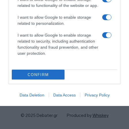
related to functionality of the website or app.
I want to allow Google to enable storage
related to personalization.
I want to allow Google to enable storage
related to security, including authentication
functionality and fraud prevention, and other
user protection.
Αριθμός Πιστοποίησης
CONFIRM
Μ.Η.Τ.252024
Όροι Χρήσης
Πολιτική Απορρήτου
Data Deletion
Data Access
Privacy Policy
Πολιτική Προστασίας Προσωπικών Δεδομένων
Πολιτική Cookies
Ταυτότητα
Επικοινωνία
© 2025 Debater.gr
Produced by
Whiskey