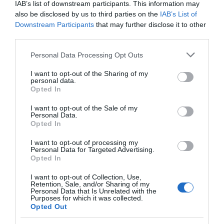
IAB’s list of downstream participants. This information may
also be disclosed by us to third parties on the
IAB’s List of
Downstream Participants
that may further disclose it to other
third parties.
Please note that this website/app uses one or more Google
Personal Data Processing Opt Outs
services and may gather and store information including but
not limited to your visit or usage behaviour. You may click to
I want to opt-out of the Sharing of my
personal data.
grant or deny consent to Google and its third-party tags to
Opted In
use your data for below specified purposes in below Google
consent section.
I want to opt-out of the Sale of my
Personal Data.
Opted In
I want to opt-out of processing my
Personal Data for Targeted Advertising.
Opted In
ΕΛΛΑΔΑ
I want to opt-out of Collection, Use,
Retention, Sale, and/or Sharing of my
Personal Data that Is Unrelated with the
Purposes for which it was collected.
Opted Out