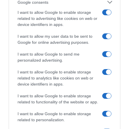
Google consents
I want to allow Google to enable storage
related to advertising like cookies on web or
device identifiers in apps.
I want to allow my user data to be sent to
Google for online advertising purposes.
I want to allow Google to send me
personalized advertising.
I want to allow Google to enable storage
ΕΛΛΑΔΑ
related to analytics like cookies on web or
device identifiers in apps.
Παλαιό Φάληρο: Συνελήφθη 49χρονος
ως μέλος της εγκληματικής
I want to allow Google to enable storage
οργάνωσης του “Έντικ” –
related to functionality of the website or app.
Κατηγορείται για εκβιασμούς και
I want to allow Google to enable storage
ξυλοδαρμούς επιχειρηματιών
related to personalization.
Ο άνδρας είχε διαφύγει στο εξωτερικό κι επέστρεψε στην