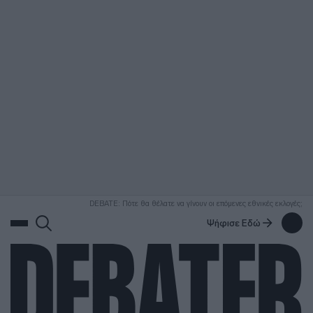
ΑΝΑΖΗΤΗΣΗ
DEBATE: Πότε θα θέλατε να γίνουν οι επόμενες εθνικές εκλογές;
Ψήφισε Εδώ