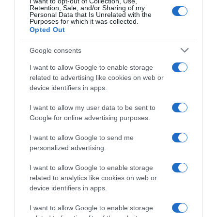
I want to opt-out of Collection, Use,
Retention, Sale, and/or Sharing of my
Personal Data that Is Unrelated with the
Purposes for which it was collected.
Opted Out
Google consents
I want to allow Google to enable storage
related to advertising like cookies on web or
device identifiers in apps.
ΕΛΛΑΔΑ
I want to allow my user data to be sent to
Χανιά: Νεαρός Παλαιστίνιος
Google for online advertising purposes.
κλείδωσε ανήλικη στο σπίτι του – Την
I want to allow Google to send me
έσωσαν οι φωνές της
personalized advertising.
Συνελήφθη ο δράστης
I want to allow Google to enable storage
related to analytics like cookies on web or
device identifiers in apps.
I want to allow Google to enable storage