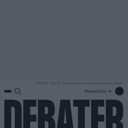
ΑΝΑΖΗΤΗΣΗ
DEBATE: Πότε θα θέλατε να γίνουν οι επόμενες εθνικές εκλογές;
Ψήφισε Εδώ