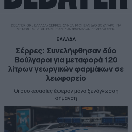
DEBATER.GR
/
ΕΛΛΑΔΑ
/
ΣΈΡΡΕΣ: ΣΥΝΕΛΉΦΘΗΣΑΝ ΔΎΟ ΒΟΎΛΓΑΡΟΙ ΓΙΑ
ΜΕΤΑΦΟΡΆ 120 ΛΊΤΡΩΝ ΓΕΩΡΓΙΚΏΝ ΦΑΡΜΆΚΩΝ ΣΕ ΛΕΩΦΟΡΕΊΟ
ΕΛΛΑΔΑ
Σέρρες: Συνελήφθησαν δύο
Βούλγαροι για μεταφορά 120
λίτρων γεωργικών φαρμάκων σε
λεωφορείο
Οι συσκευασίες έφεραν μόνο ξενόγλωσση
σήμανση