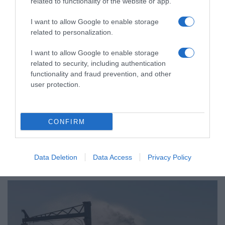
related to functionality of the website or app.
I want to allow Google to enable storage
related to personalization.
I want to allow Google to enable storage
related to security, including authentication
functionality and fraud prevention, and other
user protection.
ΕΛΛΑΔΑ
Γεμάτα πλοία και ΚΤΕΛ ενόψει
CONFIRM
Δεκαπενταύγουστου – Κορυφώνεται
η έξοδος του Αυγούστου
Data Deletion
Data Access
Privacy Policy
Αυξημένη η κίνηση στα λιμάνια