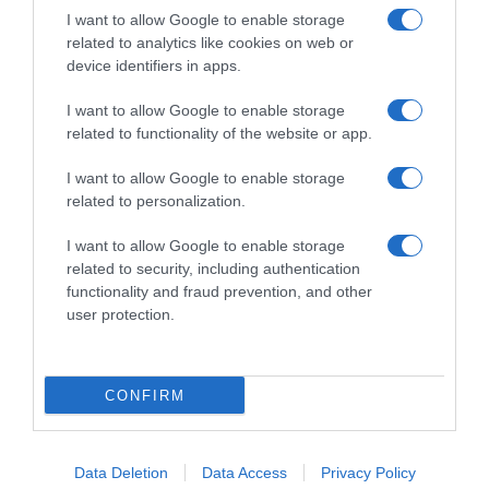
I want to allow Google to enable storage
related to analytics like cookies on web or
device identifiers in apps.
I want to allow Google to enable storage
related to functionality of the website or app.
I want to allow Google to enable storage
related to personalization.
ΕΛΛΑΔΑ
I want to allow Google to enable storage
Καταγγελία για ξυλοδαρμό
related to security, including authentication
functionality and fraud prevention, and other
ειδικευόμενης γιατρού στον Ερυθρό
user protection.
Σταυρό από γυναίκα ασθενή –
“Άρχισε να τη σπρώχνει, να τη βρίζει
και να τη χτυπάει”
CONFIRM
Η δράστιδα ήταν πιθανώς υπό την επήρεια αλκοόλ
Data Deletion
Data Access
Privacy Policy