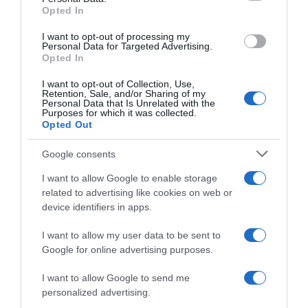
Opted In
I want to opt-out of processing my
Personal Data for Targeted Advertising.
Opted In
I want to opt-out of Collection, Use,
Retention, Sale, and/or Sharing of my
ΕΛΛΑΔΑ
Personal Data that Is Unrelated with the
Purposes for which it was collected.
Παλαιό Φάληρο: Συνελήφθη 49χρονος
Opted Out
ως μέλος της εγκληματικής
Google consents
οργάνωσης του “Έντικ” –
Κατηγορείται για εκβιασμούς και
I want to allow Google to enable storage
ξυλοδαρμούς επιχειρηματιών
related to advertising like cookies on web or
device identifiers in apps.
Ο άνδρας είχε διαφύγει στο εξωτερικό κι επέστρεψε στην
I want to allow my user data to be sent to
Ελλάδα
Google for online advertising purposes.
I want to allow Google to send me
personalized advertising.