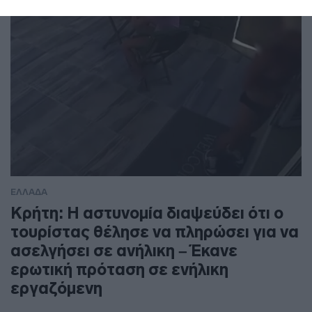
ΕΛΛΑΔΑ
Κρήτη: Η αστυνομία διαψεύδει ότι ο
τουρίστας θέλησε να πληρώσει για να
ασελγήσει σε ανήλικη – Έκανε
ερωτική πρόταση σε ενήλικη
εργαζόμενη