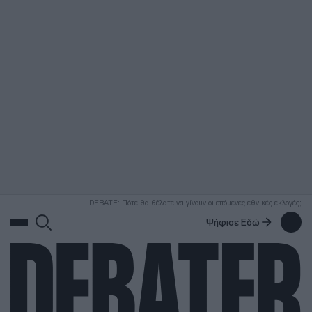
ΑΝΑΖΗΤΗΣΗ
DEBATE: Πότε θα θέλατε να γίνουν οι επόμενες εθνικές εκλογές;
Ψήφισε Εδώ