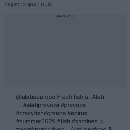
τεχνητό φωτισμό.
ΔΙΑΦΗΜΙΣΗ
@alatiseafood
Fresh fish at Alati
….
#alatipreveza
#preveza
#crazyfish
#greece
#epirus
#summer2025
#fish
#sardines
♬
πρωτότυπος ήχος – Alati seafood &